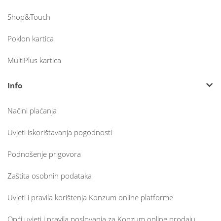
Shop&Touch
Poklon kartica
MultiPlus kartica
Info
Načini plaćanja
Uvjeti iskorištavanja pogodnosti
Podnošenje prigovora
Zaštita osobnih podataka
Uvjeti i pravila korištenja Konzum online platforme
Opći uvjeti i pravila poslovanja za Konzum online prodaju