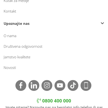
Kutak za medije
Kontakt
Upoznajte nas
O nama
Društvena odgovornost
Jamstvo kvalitete
Novosti
0800 400 000
Imate pitanje? Nazovite nas na besplatni info telefon ili nas