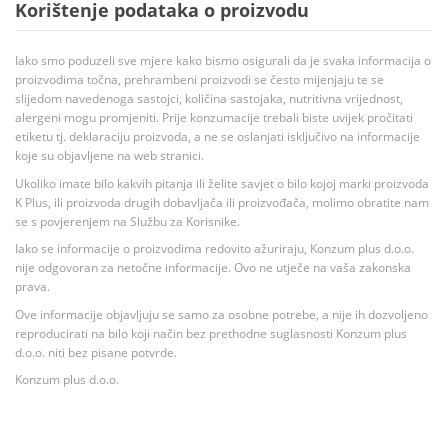
Korištenje podataka o proizvodu
Iako smo poduzeli sve mjere kako bismo osigurali da je svaka informacija o
proizvodima točna, prehrambeni proizvodi se često mijenjaju te se
slijedom navedenoga sastojci, količina sastojaka, nutritivna vrijednost,
alergeni mogu promjeniti. Prije konzumacije trebali biste uvijek pročitati
etiketu tj. deklaraciju proizvoda, a ne se oslanjati isključivo na informacije
koje su objavljene na web stranici.
Ukoliko imate bilo kakvih pitanja ili želite savjet o bilo kojoj marki proizvoda
K Plus, ili proizvoda drugih dobavljača ili proizvođača, molimo obratite nam
se s povjerenjem na Službu za Korisnike.
Iako se informacije o proizvodima redovito ažuriraju, Konzum plus d.o.o.
nije odgovoran za netočne informacije. Ovo ne utječe na vaša zakonska
prava.
Ove informacije objavljuju se samo za osobne potrebe, a nije ih dozvoljeno
reproducirati na bilo koji način bez prethodne suglasnosti Konzum plus
d.o.o. niti bez pisane potvrde.
Konzum plus d.o.o.