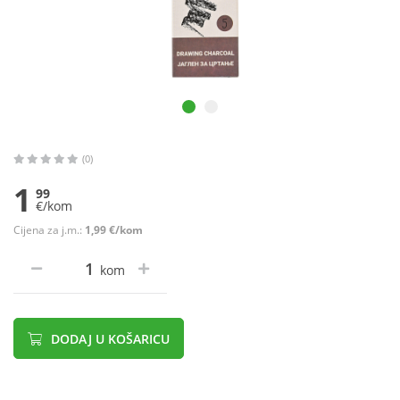
(0)
1
99
€/kom
Cijena za j.m.:
1,99 €/kom
kom
DODAJ U KOŠARICU