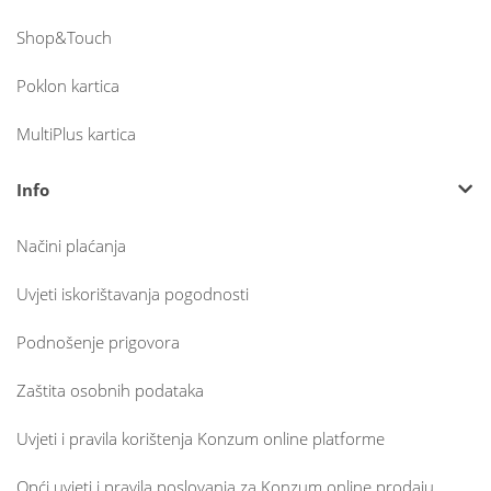
Shop&Touch
Poklon kartica
MultiPlus kartica
Info
Načini plaćanja
Uvjeti iskorištavanja pogodnosti
Podnošenje prigovora
Zaštita osobnih podataka
Uvjeti i pravila korištenja Konzum online platforme
Opći uvjeti i pravila poslovanja za Konzum online prodaju