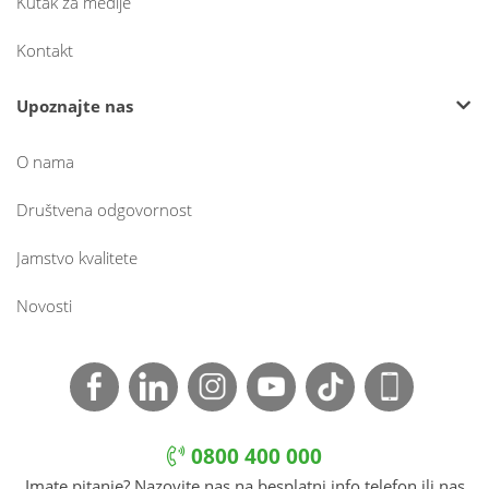
Kutak za medije
Kontakt
Upoznajte nas
O nama
Društvena odgovornost
Jamstvo kvalitete
Novosti
0800 400 000
Imate pitanje? Nazovite nas na besplatni info telefon ili nas