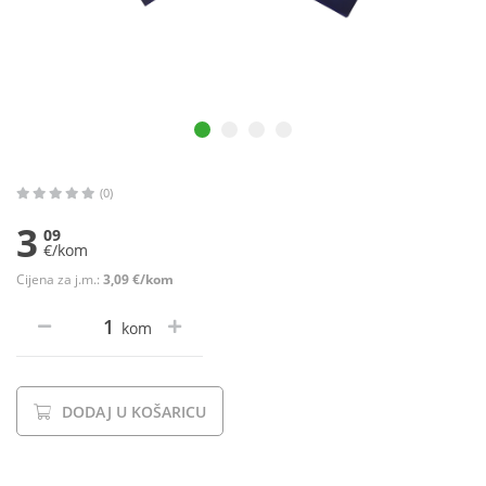
(0)
3
09
€/kom
Cijena za j.m.:
3,09 €/kom
kom
DODAJ U KOŠARICU