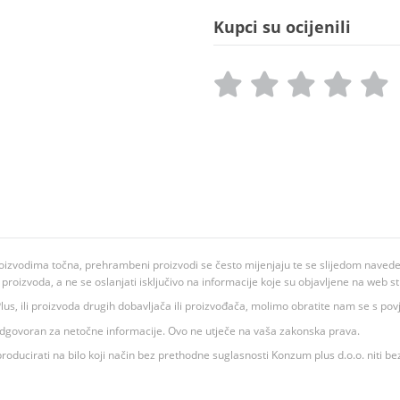
Kupci su ocijenili
oizvodima točna, prehrambeni proizvodi se često mijenjaju te se slijedom navedeno
ju proizvoda, a ne se oslanjati isključivo na informacije koje su objavljene na web st
 K Plus, ili proizvoda drugih dobavljača ili proizvođača, molimo obratite nam se s p
 odgovoran za netočne informacije. Ovo ne utječe na vaša zakonska prava.
roducirati na bilo koji način bez prethodne suglasnosti Konzum plus d.o.o. niti be