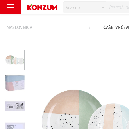
Asortiman
Tognana Moon Pastel Set tanjura 18/1 - Kon
NASLOVNICA
ČAŠE, VRČEVI