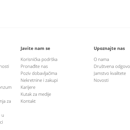
Javite nam se
Upoznajte nas
Korisnička podrška
O nama
nosti
Pronađite nas
Društvena odgovo
Poziv dobavljačima
Jamstvo kvalitete
Nekretnine i zakupi
Novosti
 Konzum
Karijere
Kutak za medije
anja za
Kontakt
e u
ci