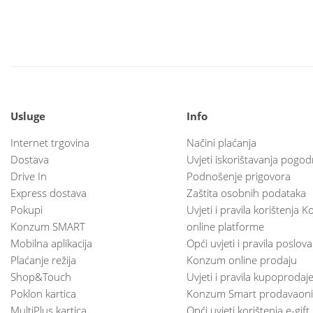
Usluge
Info
Internet trgovina
Načini plaćanja
Dostava
Uvjeti iskorištavanja pogod
Drive In
Podnošenje prigovora
Express dostava
Zaštita osobnih podataka
Pokupi
Uvjeti i pravila korištenja
Konzum SMART
online platforme
Mobilna aplikacija
Opći uvjeti i pravila poslov
Plaćanje režija
Konzum online prodaju
Shop&Touch
Uvjeti i pravila kupoprodaj
Poklon kartica
Konzum Smart prodavaoni
MultiPlus kartica
Opći uvjeti korištenja e-gift