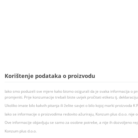
Korištenje podataka o proizvodu
Iako smo poduzeli sve mjere kako bismo osigurali da je svaka informacija o pr
promjeniti. Prije konzumacije trebali biste uvijek pročitati etiketu tj. deklaraci
Ukoliko imate bilo kakvih pitanja ili želite savjet o bilo kojoj marki proizvoda
Iako se informacije o proizvodima redovito ažuriraju, Konzum plus d.o.o. nije
Ove informacije objavljuju se samo za osobne potrebe, a nije ih dozvoljeno rep
Konzum plus d.o.o.