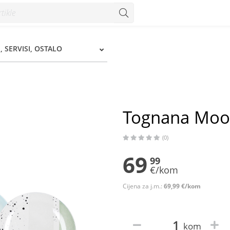
zum
, SERVISI, OSTALO
Tognana Moon
(0)
69
99
€/kom
Cijena za j.m.:
69,99 €/kom
kom