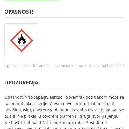
OPASNOST!
Sigurnosno tehnicki listovi dostupni su na web stranicama apsot.hzjz.hr/stl/
UPOZORENJA
Opasnost. Vrlo zapaljiv aerosol. Spremnik pod tlakom može se
rasprsnuti ako se grije. Čuvati odvojeno od topline, vrućih
površina, iskri, otvorenog plamena i ostalih izvora paljenja. Ne
pušiti. Ne prskati u otvoreni plamen ili drugi izvor paljenja.
Ne bušiti, niti paliti čak ni nakon uporabe. Zaštititi od
sunčevog svjetla. Ne izlagati temperaturi višoj od 50 C. Čuvati