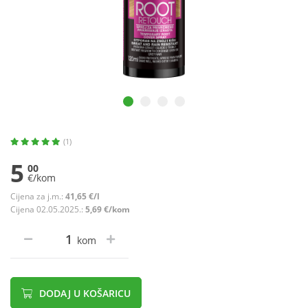
(1)
5
00
€/kom
Cijena za j.m.:
41,65 €/l
Cijena 02.05.2025.:
5,69 €/kom
kom
DODAJ U KOŠARICU