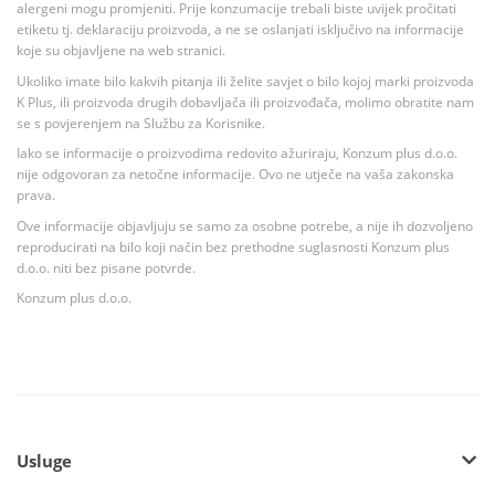
alergeni mogu promjeniti. Prije konzumacije trebali biste uvijek pročitati
etiketu tj. deklaraciju proizvoda, a ne se oslanjati isključivo na informacije
koje su objavljene na web stranici.
Ukoliko imate bilo kakvih pitanja ili želite savjet o bilo kojoj marki proizvoda
K Plus, ili proizvoda drugih dobavljača ili proizvođača, molimo obratite nam
se s povjerenjem na Službu za Korisnike.
Iako se informacije o proizvodima redovito ažuriraju, Konzum plus d.o.o.
nije odgovoran za netočne informacije. Ovo ne utječe na vaša zakonska
prava.
Ove informacije objavljuju se samo za osobne potrebe, a nije ih dozvoljeno
reproducirati na bilo koji način bez prethodne suglasnosti Konzum plus
d.o.o. niti bez pisane potvrde.
Konzum plus d.o.o.
Usluge