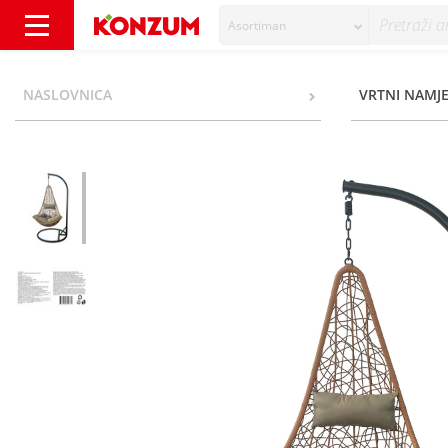
Asortiman
Stolica viseća 82x72x125 cm - Konzum
NASLOVNICA
VRTNI NAMJE