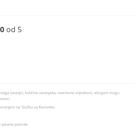
0
od 5
ga sastojci, količina sastojaka, nutritivna vrijednost, alergeni mogu
ranici.
ovjerenjem na Službu za Korisnike.
z pisane potvrde.