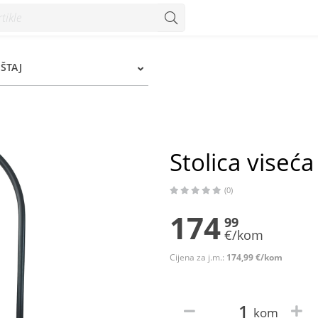
ŠTAJ
Stolica vise
(0)
174
99
€/kom
Cijena za j.m.:
174,99 €/kom
kom