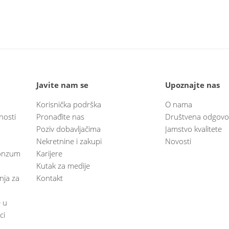
Javite nam se
Upoznajte nas
Korisnička podrška
O nama
nosti
Pronađite nas
Društvena odgovo
Poziv dobavljačima
Jamstvo kvalitete
Nekretnine i zakupi
Novosti
 Konzum
Karijere
Kutak za medije
anja za
Kontakt
e u
ci