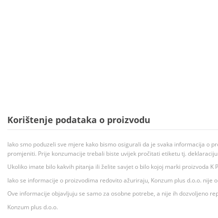
Korištenje podataka o proizvodu
Iako smo poduzeli sve mjere kako bismo osigurali da je svaka informacija o pr
promjeniti. Prije konzumacije trebali biste uvijek pročitati etiketu tj. deklaraci
Ukoliko imate bilo kakvih pitanja ili želite savjet o bilo kojoj marki proizvoda
Iako se informacije o proizvodima redovito ažuriraju, Konzum plus d.o.o. nije
Ove informacije objavljuju se samo za osobne potrebe, a nije ih dozvoljeno rep
Konzum plus d.o.o.