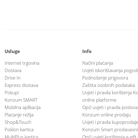
Usluge
Info
Internet trgovina
Načini plaćanja
Dostava
Uvjeti iskorištavanja pogod
Drive In
Podnošenje prigovora
Express dostava
Zaštita osobnih podataka
Pokupi
Uvjeti i pravila korištenja
Konzum SMART
online platforme
Mobilna aplikacija
Opći uvjeti i pravila poslov
Plaćanje režija
Konzum online prodaju
Shop&Touch
Uvjeti i pravila kupoprodaj
Poklon kartica
Konzum Smart prodavaoni
MultiPlus kartica
Opći uvjeti korištenja e-gift