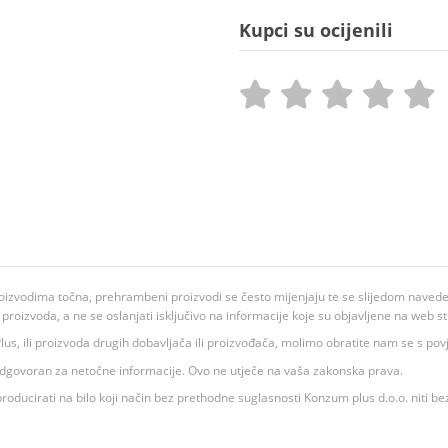
Kupci su ocijenili
oizvodima točna, prehrambeni proizvodi se često mijenjaju te se slijedom navedeno
ju proizvoda, a ne se oslanjati isključivo na informacije koje su objavljene na web st
 K Plus, ili proizvoda drugih dobavljača ili proizvođača, molimo obratite nam se s p
 odgovoran za netočne informacije. Ovo ne utječe na vaša zakonska prava.
roducirati na bilo koji način bez prethodne suglasnosti Konzum plus d.o.o. niti be