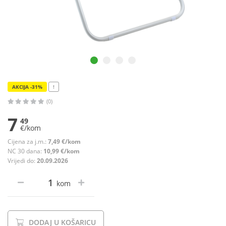
AKCIJA -31%
!
(0)
7
49
€/kom
Cijena za j.m.:
7,49 €/kom
NC 30 dana:
10,99 €/kom
Vrijedi do:
20.09.2026
kom
DODAJ U KOŠARICU