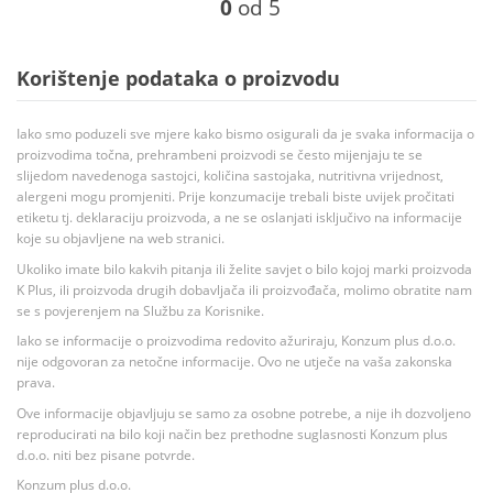
0
od 5
Korištenje podataka o proizvodu
Iako smo poduzeli sve mjere kako bismo osigurali da je svaka informacija o
proizvodima točna, prehrambeni proizvodi se često mijenjaju te se
slijedom navedenoga sastojci, količina sastojaka, nutritivna vrijednost,
alergeni mogu promjeniti. Prije konzumacije trebali biste uvijek pročitati
etiketu tj. deklaraciju proizvoda, a ne se oslanjati isključivo na informacije
koje su objavljene na web stranici.
Ukoliko imate bilo kakvih pitanja ili želite savjet o bilo kojoj marki proizvoda
K Plus, ili proizvoda drugih dobavljača ili proizvođača, molimo obratite nam
se s povjerenjem na Službu za Korisnike.
Iako se informacije o proizvodima redovito ažuriraju, Konzum plus d.o.o.
nije odgovoran za netočne informacije. Ovo ne utječe na vaša zakonska
prava.
Ove informacije objavljuju se samo za osobne potrebe, a nije ih dozvoljeno
reproducirati na bilo koji način bez prethodne suglasnosti Konzum plus
d.o.o. niti bez pisane potvrde.
Konzum plus d.o.o.