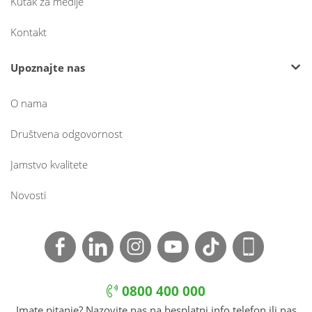
Kutak za medije
Kontakt
Upoznajte nas
O nama
Društvena odgovornost
Jamstvo kvalitete
Novosti
0800 400 000
Imate pitanje? Nazovite nas na besplatni info telefon ili nas