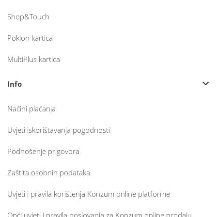
Shop&Touch
Poklon kartica
MultiPlus kartica
Info
Načini plaćanja
Uvjeti iskorištavanja pogodnosti
Podnošenje prigovora
Zaštita osobnih podataka
Uvjeti i pravila korištenja Konzum online platforme
Opći uvjeti i pravila poslovanja za Konzum online prodaju