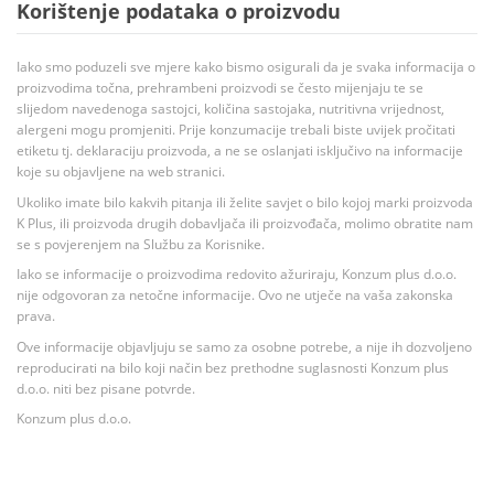
Korištenje podataka o proizvodu
Iako smo poduzeli sve mjere kako bismo osigurali da je svaka informacija o
proizvodima točna, prehrambeni proizvodi se često mijenjaju te se
slijedom navedenoga sastojci, količina sastojaka, nutritivna vrijednost,
alergeni mogu promjeniti. Prije konzumacije trebali biste uvijek pročitati
etiketu tj. deklaraciju proizvoda, a ne se oslanjati isključivo na informacije
koje su objavljene na web stranici.
Ukoliko imate bilo kakvih pitanja ili želite savjet o bilo kojoj marki proizvoda
K Plus, ili proizvoda drugih dobavljača ili proizvođača, molimo obratite nam
se s povjerenjem na Službu za Korisnike.
Iako se informacije o proizvodima redovito ažuriraju, Konzum plus d.o.o.
nije odgovoran za netočne informacije. Ovo ne utječe na vaša zakonska
prava.
Ove informacije objavljuju se samo za osobne potrebe, a nije ih dozvoljeno
reproducirati na bilo koji način bez prethodne suglasnosti Konzum plus
d.o.o. niti bez pisane potvrde.
Konzum plus d.o.o.