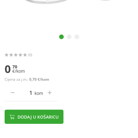
(0)
0
70
€/kom
Cijena za j.m.:
0,70 €/kom
kom
DODAJ U KOŠARICU