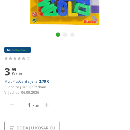
Multi
PlusCard
(0)
3
99
€/kom
MultiPlusCard cijena:
2,79 €
Cijena za j.m.:
3,99 €/kom
Vrijedi do:
06.09.2026
kom
DODAJ U KOŠARICU