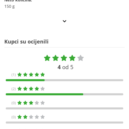
150 g
Kupci su ocijenili
4
od 5
(1)
(2)
(0)
(0)