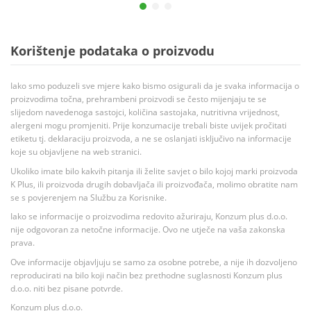
Korištenje podataka o proizvodu
Iako smo poduzeli sve mjere kako bismo osigurali da je svaka informacija o
proizvodima točna, prehrambeni proizvodi se često mijenjaju te se
slijedom navedenoga sastojci, količina sastojaka, nutritivna vrijednost,
alergeni mogu promjeniti. Prije konzumacije trebali biste uvijek pročitati
etiketu tj. deklaraciju proizvoda, a ne se oslanjati isključivo na informacije
koje su objavljene na web stranici.
Ukoliko imate bilo kakvih pitanja ili želite savjet o bilo kojoj marki proizvoda
K Plus, ili proizvoda drugih dobavljača ili proizvođača, molimo obratite nam
se s povjerenjem na Službu za Korisnike.
Iako se informacije o proizvodima redovito ažuriraju, Konzum plus d.o.o.
nije odgovoran za netočne informacije. Ovo ne utječe na vaša zakonska
prava.
Ove informacije objavljuju se samo za osobne potrebe, a nije ih dozvoljeno
reproducirati na bilo koji način bez prethodne suglasnosti Konzum plus
d.o.o. niti bez pisane potvrde.
Konzum plus d.o.o.