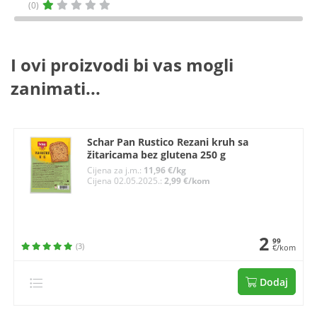
(0)
I ovi proizvodi bi vas mogli
zanimati...
Schar Pan Rustico Rezani kruh sa
žitaricama bez glutena 250 g
Cijena za j.m.:
11,96 €/kg
Cijena 02.05.2025.:
2,99 €/kom
2
99
(3)
€/kom
Dodaj