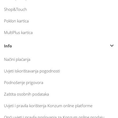
Shop&Touch
Poklon kartica
MultiPlus kartica
Info
Načini plaćanja
Uvjeti iskorištavanja pogodnosti
Podnošenje prigovora
Zaštita osobnih podataka
Uvjeti i pravila korištenja Konzum online platforme
Opći uvjeti i pravila poslovanja za Konzum online prodaju