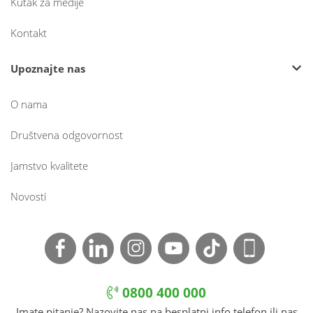
Kutak za medije
Kontakt
Upoznajte nas
O nama
Društvena odgovornost
Jamstvo kvalitete
Novosti
0800 400 000
Imate pitanje? Nazovite nas na besplatni info telefon ili nas