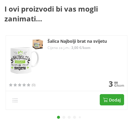
I ovi proizvodi bi vas mogli
zanimati...
Šalica Najbolji brat na svijetu
Cijena za j.m.:
3,00 €/kom
3
00
(0)
€/kom
Dodaj