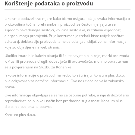
Korištenje podataka o proizvodu
Iako smo poduzeli sve mjere kako bismo osigurali da je svaka informacija o
proizvodima točna, prehrambeni proizvodi se često mijenjaju te se
slijedom navedenoga sastojci, količina sastojaka, nutritivna vrijednost,
alergeni mogu promjeniti. Prije konzumacije trebali biste uvijek pročitati
etiketu tj. deklaraciju proizvoda, a ne se oslanjati isključivo na informacije
koje su objavljene na web stranici.
Ukoliko imate bilo kakvih pitanja ili želite savjet o bilo kojoj marki proizvoda
K Plus, ili proizvoda drugih dobavljača ili proizvođača, molimo obratite nam
se s povjerenjem na Službu za Korisnike.
Iako se informacije o proizvodima redovito ažuriraju, Konzum plus d.o.o.
nije odgovoran za netočne informacije. Ovo ne utječe na vaša zakonska
prava.
Ove informacije objavljuju se samo za osobne potrebe, a nije ih dozvoljeno
reproducirati na bilo koji način bez prethodne suglasnosti Konzum plus
d.o.o. niti bez pisane potvrde.
Konzum plus d.o.o.