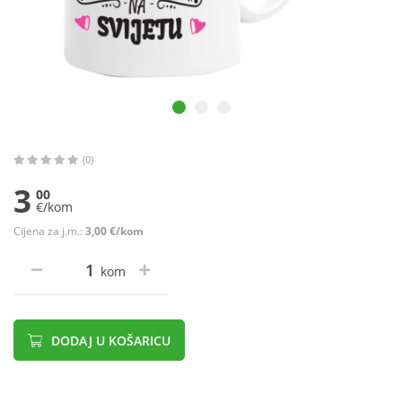
(0)
3
00
€/kom
Cijena za j.m.:
3,00 €/kom
kom
DODAJ U KOŠARICU