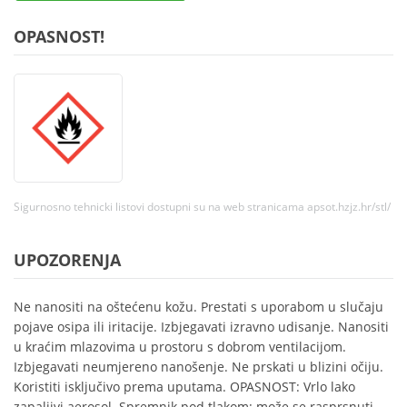
OPASNOST!
Sigurnosno tehnicki listovi dostupni su na web stranicama apsot.hzjz.hr/stl/
UPOZORENJA
Ne nanositi na oštećenu kožu. Prestati s uporabom u slučaju
pojave osipa ili iritacije. Izbjegavati izravno udisanje. Nanositi
u kraćim mlazovima u prostoru s dobrom ventilacijom.
Izbjegavati neumjereno nanošenje. Ne prskati u blizini očiju.
Koristiti isključivo prema uputama. OPASNOST: Vrlo lako
zapaljivi aerosol. Spremnik pod tlakom: može se rasprsnuti