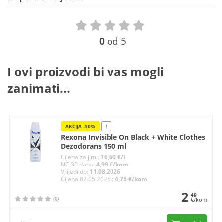
0
od 5
I ovi proizvodi bi vas mogli
zanimati...
AKCIJA -50%
!
Rexona Invisible On Black + White Clothes
Dezodorans 150 ml
Cijena za j.m.:
16,60 €/l
NC 30 dana:
4,99 €/kom
Vrijedi do:
11.08.2026
Cijena 02.05.2025.:
4,75 €/kom
2
49
(0)
€/kom