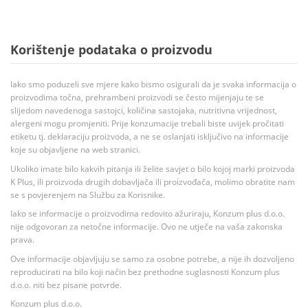
Korištenje podataka o proizvodu
Iako smo poduzeli sve mjere kako bismo osigurali da je svaka informacija o
proizvodima točna, prehrambeni proizvodi se često mijenjaju te se
slijedom navedenoga sastojci, količina sastojaka, nutritivna vrijednost,
alergeni mogu promjeniti. Prije konzumacije trebali biste uvijek pročitati
etiketu tj. deklaraciju proizvoda, a ne se oslanjati isključivo na informacije
koje su objavljene na web stranici.
Ukoliko imate bilo kakvih pitanja ili želite savjet o bilo kojoj marki proizvoda
K Plus, ili proizvoda drugih dobavljača ili proizvođača, molimo obratite nam
se s povjerenjem na Službu za Korisnike.
Iako se informacije o proizvodima redovito ažuriraju, Konzum plus d.o.o.
nije odgovoran za netočne informacije. Ovo ne utječe na vaša zakonska
prava.
Ove informacije objavljuju se samo za osobne potrebe, a nije ih dozvoljeno
reproducirati na bilo koji način bez prethodne suglasnosti Konzum plus
d.o.o. niti bez pisane potvrde.
Konzum plus d.o.o.