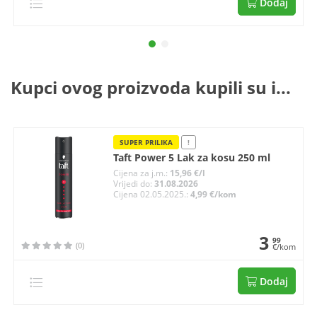
Dodaj
Kupci ovog proizvoda kupili su i...
SUPER PRILIKA
!
Taft Power 5 Lak za kosu 250 ml
Cijena za j.m.:
15,96 €/l
Vrijedi do:
31.08.2026
Cijena 02.05.2025.:
4,99 €/kom
3
99
(0)
€/kom
Dodaj