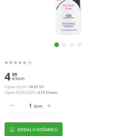
(0)
4
00
€/kom
Cijena za j.m.:
26,67 €/l
Cijena 02.05.2025.:
4,75 €/kom
kom
DODAJ U KOŠARICU