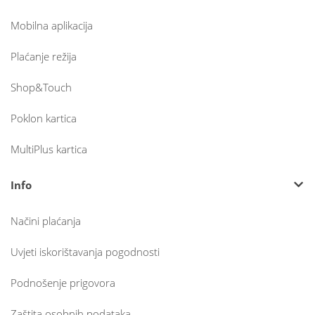
Mobilna aplikacija
Plaćanje režija
Shop&Touch
Poklon kartica
MultiPlus kartica
Info
Načini plaćanja
Uvjeti iskorištavanja pogodnosti
Podnošenje prigovora
Zaštita osobnih podataka