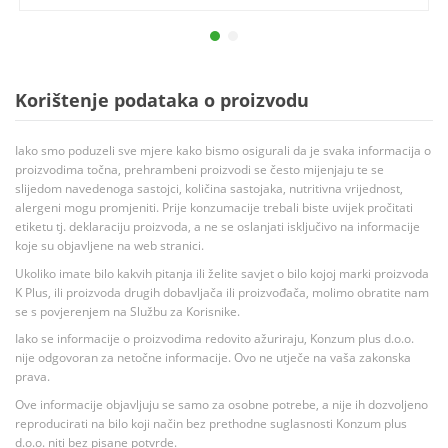
Korištenje podataka o proizvodu
Iako smo poduzeli sve mjere kako bismo osigurali da je svaka informacija o
proizvodima točna, prehrambeni proizvodi se često mijenjaju te se
slijedom navedenoga sastojci, količina sastojaka, nutritivna vrijednost,
alergeni mogu promjeniti. Prije konzumacije trebali biste uvijek pročitati
etiketu tj. deklaraciju proizvoda, a ne se oslanjati isključivo na informacije
koje su objavljene na web stranici.
Ukoliko imate bilo kakvih pitanja ili želite savjet o bilo kojoj marki proizvoda
K Plus, ili proizvoda drugih dobavljača ili proizvođača, molimo obratite nam
se s povjerenjem na Službu za Korisnike.
Iako se informacije o proizvodima redovito ažuriraju, Konzum plus d.o.o.
nije odgovoran za netočne informacije. Ovo ne utječe na vaša zakonska
prava.
Ove informacije objavljuju se samo za osobne potrebe, a nije ih dozvoljeno
reproducirati na bilo koji način bez prethodne suglasnosti Konzum plus
d.o.o. niti bez pisane potvrde.