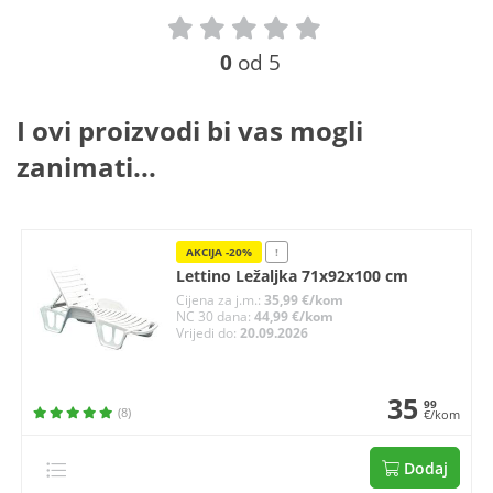
0
od 5
I ovi proizvodi bi vas mogli
zanimati...
AKCIJA -20%
!
Lettino Ležaljka 71x92x100 cm
Cijena za j.m.:
35,99 €/kom
NC 30 dana:
44,99 €/kom
Vrijedi do:
20.09.2026
35
99
(8)
€/kom
Dodaj