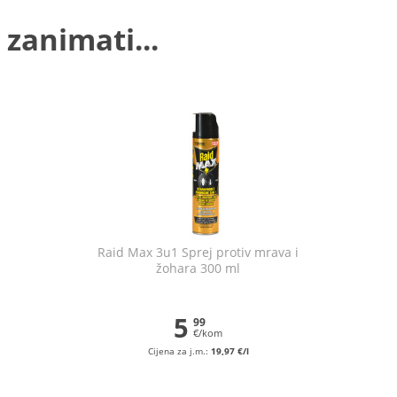
 zanimati...
Raid Max 3u1 Sprej protiv mrava i
žohara 300 ml
5
99
€/kom
Cijena za j.m.:
19,97 €/l