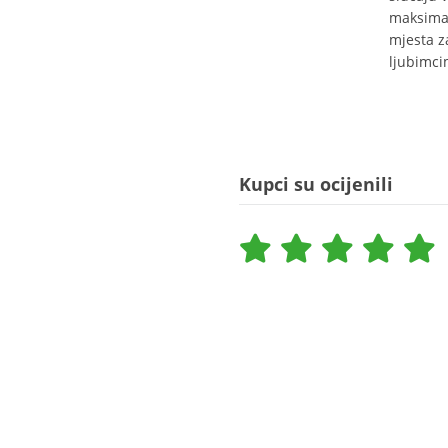
maksimal
mjesta z
ljubimci
Kupci su ocijenili