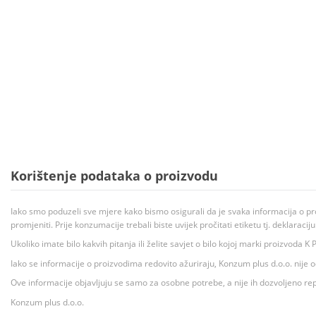
Korištenje podataka o proizvodu
Iako smo poduzeli sve mjere kako bismo osigurali da je svaka informacija o pr
promjeniti. Prije konzumacije trebali biste uvijek pročitati etiketu tj. deklaraci
Ukoliko imate bilo kakvih pitanja ili želite savjet o bilo kojoj marki proizvoda
Iako se informacije o proizvodima redovito ažuriraju, Konzum plus d.o.o. nije
Ove informacije objavljuju se samo za osobne potrebe, a nije ih dozvoljeno rep
Konzum plus d.o.o.