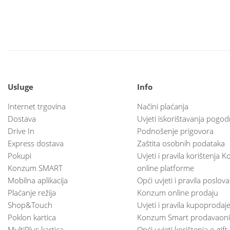
Usluge
Info
Internet trgovina
Načini plaćanja
Dostava
Uvjeti iskorištavanja pogod
Drive In
Podnošenje prigovora
Express dostava
Zaštita osobnih podataka
Pokupi
Uvjeti i pravila korištenja
Konzum SMART
online platforme
Mobilna aplikacija
Opći uvjeti i pravila poslov
Plaćanje režija
Konzum online prodaju
Shop&Touch
Uvjeti i pravila kupoprodaj
Poklon kartica
Konzum Smart prodavaoni
MultiPlus kartica
Opći uvjeti korištenja e-gift