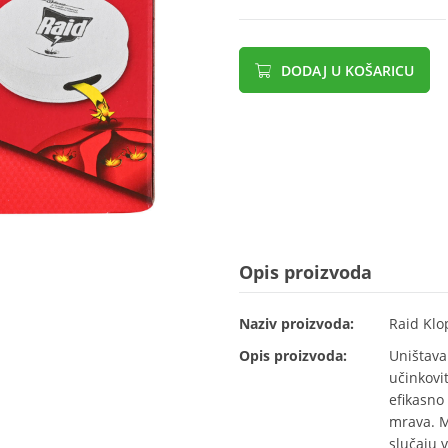
DODAJ U KOŠARICU
Opis proizvoda
Naziv proizvoda:
Raid Klo
Opis proizvoda:
Uništava
učinkovi
efikasno 
mrava. M
slučaju v