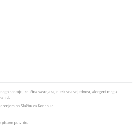
ga sastojci, količina sastojaka, nutritivna vrijednost, alergeni mogu
ranici.
ovjerenjem na Službu za Korisnike.
z pisane potvrde.