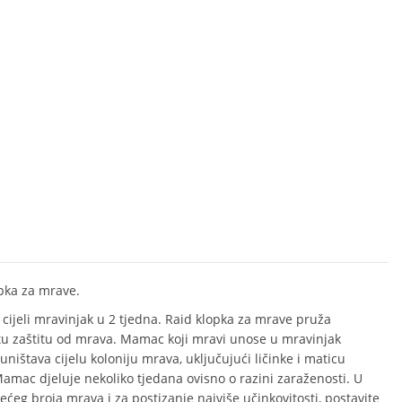
pka za mrave.
 cijeli mravinjak u 2 tjedna. Raid klopka za mrave pruža
tu zaštitu od mrava. Mamac koji mravi unose u mravinjak
uništava cijelu koloniju mrava, uključujući ličinke i maticu
amac djeluje nekoliko tjedana ovisno o razini zaraženosti. U
ećeg broja mrava i za postizanje najviše učinkovitosti, postavite