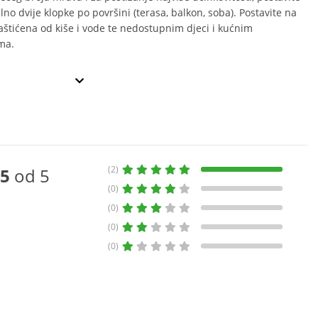
no dvije klopke po površini (terasa, balkon, soba). Postavite na
aštićena od kiše i vode te nedostupnim djeci i kućnim
ma.
(2)
5
od 5
(0)
(0)
(0)
(0)