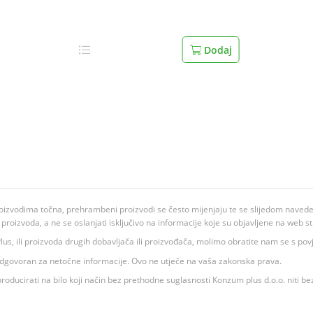
Dodaj
oizvodima točna, prehrambeni proizvodi se često mijenjaju te se slijedom navedeno
ju proizvoda, a ne se oslanjati isključivo na informacije koje su objavljene na web st
 K Plus, ili proizvoda drugih dobavljača ili proizvođača, molimo obratite nam se s p
 odgovoran za netočne informacije. Ovo ne utječe na vaša zakonska prava.
roducirati na bilo koji način bez prethodne suglasnosti Konzum plus d.o.o. niti be