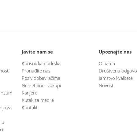
Javite nam se
Upoznajte nas
Korisnička podrška
O nama
nosti
Pronađite nas
Društvena odgovo
Poziv dobavljačima
Jamstvo kvalitete
Nekretnine i zakupi
Novosti
 Konzum
Karijere
Kutak za medije
anja za
Kontakt
e u
ci