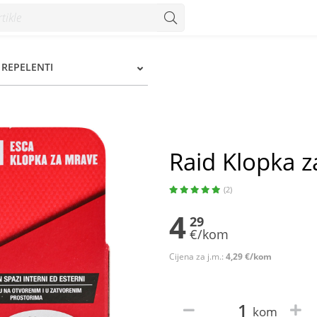
I REPELENTI
Raid Klopka 
(2)
4
29
€/kom
Cijena za j.m.:
4,29 €/kom
kom