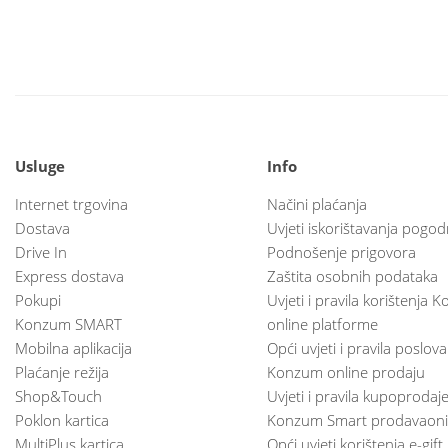
Usluge
Info
Internet trgovina
Načini plaćanja
Dostava
Uvjeti iskorištavanja pogod
Drive In
Podnošenje prigovora
Express dostava
Zaštita osobnih podataka
Pokupi
Uvjeti i pravila korištenja
Konzum SMART
online platforme
Mobilna aplikacija
Opći uvjeti i pravila poslov
Plaćanje režija
Konzum online prodaju
Shop&Touch
Uvjeti i pravila kupoprodaj
Poklon kartica
Konzum Smart prodavaoni
MultiPlus kartica
Opći uvjeti korištenja e-gift