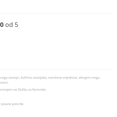
0
od 5
ga sastojci, količina sastojaka, nutritivna vrijednost, alergeni mogu
ranici.
ovjerenjem na Službu za Korisnike.
z pisane potvrde.