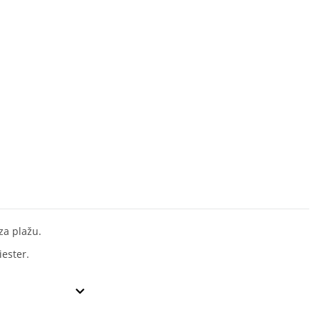
za plažu.
iester.