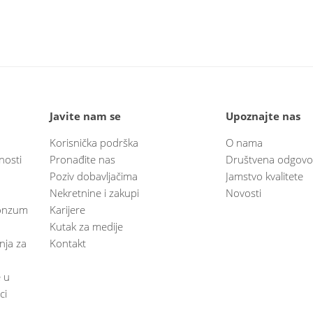
Javite nam se
Upoznajte nas
Korisnička podrška
O nama
nosti
Pronađite nas
Društvena odgovo
Poziv dobavljačima
Jamstvo kvalitete
Nekretnine i zakupi
Novosti
 Konzum
Karijere
Kutak za medije
anja za
Kontakt
e u
ci