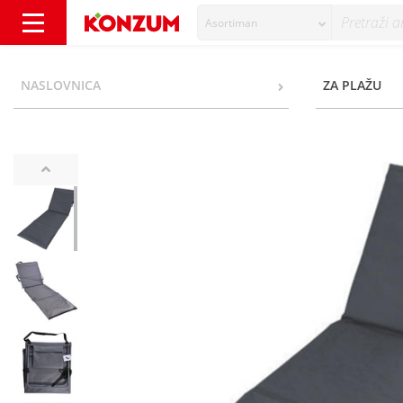
Asortiman
Ležaljka za plažu 45x52x160 cm - Konzum
NASLOVNICA
ZA PLAŽU