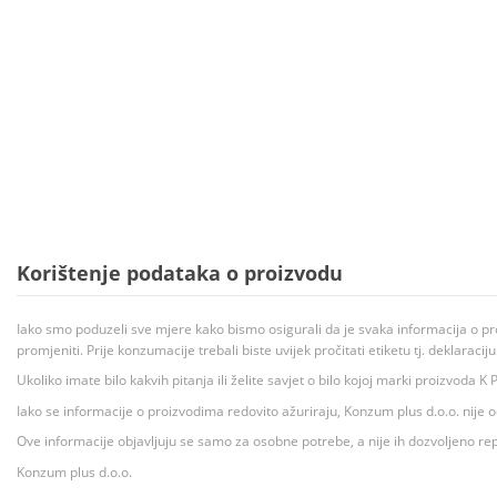
Korištenje podataka o proizvodu
Iako smo poduzeli sve mjere kako bismo osigurali da je svaka informacija o pr
promjeniti. Prije konzumacije trebali biste uvijek pročitati etiketu tj. deklaraci
Ukoliko imate bilo kakvih pitanja ili želite savjet o bilo kojoj marki proizvoda
Iako se informacije o proizvodima redovito ažuriraju, Konzum plus d.o.o. nije
Ove informacije objavljuju se samo za osobne potrebe, a nije ih dozvoljeno rep
Konzum plus d.o.o.