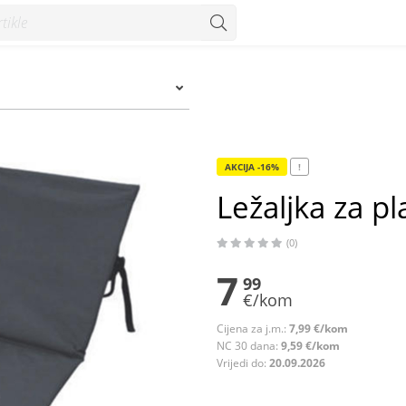
AKCIJA -16%
!
Ležaljka za 
(0)
7
99
€/kom
Cijena za j.m.:
7,99 €/kom
NC 30 dana:
9,59 €/kom
Vrijedi do:
20.09.2026