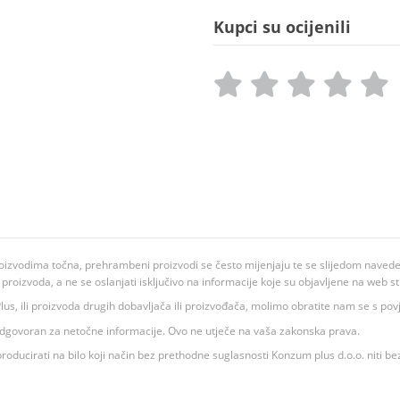
Kupci su ocijenili
oizvodima točna, prehrambeni proizvodi se često mijenjaju te se slijedom navedeno
ju proizvoda, a ne se oslanjati isključivo na informacije koje su objavljene na web st
 K Plus, ili proizvoda drugih dobavljača ili proizvođača, molimo obratite nam se s p
 odgovoran za netočne informacije. Ovo ne utječe na vaša zakonska prava.
roducirati na bilo koji način bez prethodne suglasnosti Konzum plus d.o.o. niti be