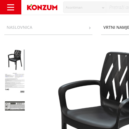
Asortiman
Stolica vrtna 60,5x54x82 cm - Konzum
NASLOVNICA
VRTNI NAMJE