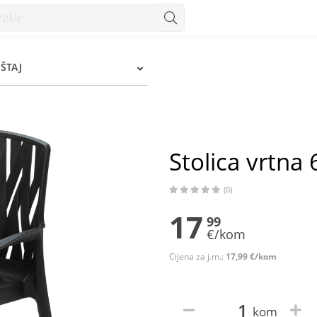
ŠTAJ
Stolica vrtna
(0)
17
99
€/kom
Cijena za j.m.:
17,99 €/kom
kom