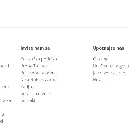
Javite nam se
Upoznajte nas
Korisnička podrška
O nama
nosti
Pronađite nas
Društvena odgovo
Poziv dobavljačima
Jamstvo kvalitete
Nekretnine i zakupi
Novosti
 Konzum
Karijere
Kutak za medije
anja za
Kontakt
e u
ci