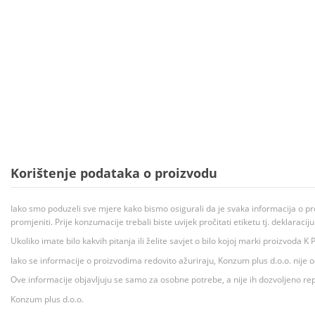
Korištenje podataka o proizvodu
Iako smo poduzeli sve mjere kako bismo osigurali da je svaka informacija o pr
promjeniti. Prije konzumacije trebali biste uvijek pročitati etiketu tj. deklaraci
Ukoliko imate bilo kakvih pitanja ili želite savjet o bilo kojoj marki proizvoda
Iako se informacije o proizvodima redovito ažuriraju, Konzum plus d.o.o. nije
Ove informacije objavljuju se samo za osobne potrebe, a nije ih dozvoljeno rep
Konzum plus d.o.o.