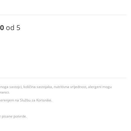
0
od 5
ga sastojci, količina sastojaka, nutritivna vrijednost, alergeni mogu
ranici.
ovjerenjem na Službu za Korisnike.
z pisane potvrde.