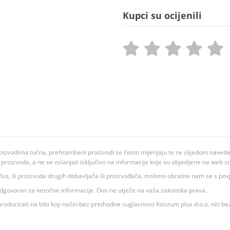
Kupci su ocijenili
oizvodima točna, prehrambeni proizvodi se često mijenjaju te se slijedom navedeno
ju proizvoda, a ne se oslanjati isključivo na informacije koje su objavljene na web st
 K Plus, ili proizvoda drugih dobavljača ili proizvođača, molimo obratite nam se s p
 odgovoran za netočne informacije. Ovo ne utječe na vaša zakonska prava.
roducirati na bilo koji način bez prethodne suglasnosti Konzum plus d.o.o. niti be