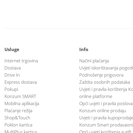
Usluge
Info
Internet trgovina
Načini plaćanja
Dostava
Uvjeti iskorištavanja pogod
Drive In
Podnošenje prigovora
Express dostava
Zaštita osobnih podataka
Pokupi
Uvjeti i pravila korištenja
Konzum SMART
online platforme
Mobilna aplikacija
Opći uvjeti i pravila poslov
Plaćanje režija
Konzum online prodaju
Shop&Touch
Uvjeti i pravila kupoprodaj
Poklon kartica
Konzum Smart prodavaoni
MultiPlus kartica
Opći uvjeti korištenja e-gift