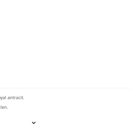
yal antracit.
ilen.