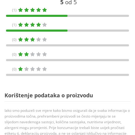
5
od 5
(1)
(1)
(0)
(0)
(0)
Korištenje podataka o proizvodu
Iako smo poduzeli sve mjere kako bismo osigurali da je svaka informacija o
proizvodima točna, prehrambeni proizvodi se često mijenjaju te se
slijedom navedenoga sastojci, količina sastojaka, nutritivna vrijednost,
alergeni mogu promjeniti. Prije konzumacije trebali biste uvijek pročitati
etiketu tj. deklaraciju proizvoda, a ne se oslanjati isključivo na informacije