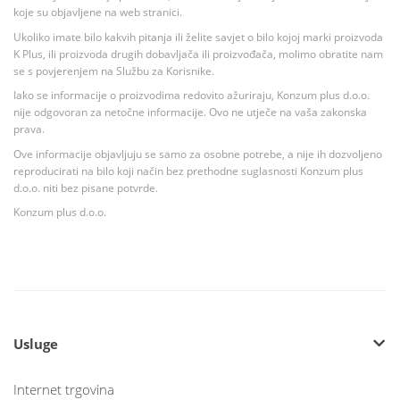
koje su objavljene na web stranici.
Ukoliko imate bilo kakvih pitanja ili želite savjet o bilo kojoj marki proizvoda
K Plus, ili proizvoda drugih dobavljača ili proizvođača, molimo obratite nam
se s povjerenjem na Službu za Korisnike.
Iako se informacije o proizvodima redovito ažuriraju, Konzum plus d.o.o.
nije odgovoran za netočne informacije. Ovo ne utječe na vaša zakonska
prava.
Ove informacije objavljuju se samo za osobne potrebe, a nije ih dozvoljeno
reproducirati na bilo koji način bez prethodne suglasnosti Konzum plus
d.o.o. niti bez pisane potvrde.
Konzum plus d.o.o.
Usluge
Internet trgovina