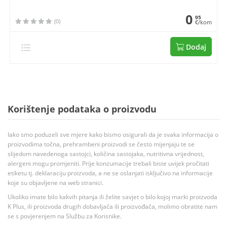
0
95
(0)
€/kom
Dodaj
Korištenje podataka o proizvodu
Iako smo poduzeli sve mjere kako bismo osigurali da je svaka informacija o
proizvodima točna, prehrambeni proizvodi se često mijenjaju te se
slijedom navedenoga sastojci, količina sastojaka, nutritivna vrijednost,
alergeni mogu promjeniti. Prije konzumacije trebali biste uvijek pročitati
etiketu tj. deklaraciju proizvoda, a ne se oslanjati isključivo na informacije
koje su objavljene na web stranici.
Ukoliko imate bilo kakvih pitanja ili želite savjet o bilo kojoj marki proizvoda
K Plus, ili proizvoda drugih dobavljača ili proizvođača, molimo obratite nam
se s povjerenjem na Službu za Korisnike.