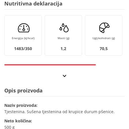
Nutritivna deklaracija
Energija (kJ/kcal)
Masti (g)
Ugljikohidrati (g)
1483/350
1,2
70,5
Opis proizvoda
Naziv proizvoda:
Tjestenina. Sušena tjestenina od krupice durum pšenice.
Neto količina:
500 g