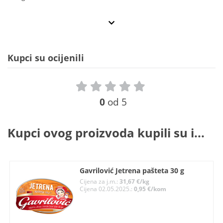
Kupci su ocijenili
0
od 5
Kupci ovog proizvoda kupili su i...
Gavrilović Jetrena pašteta 30 g
Cijena za j.m.:
31,67 €/kg
Cijena 02.05.2025.:
0,95 €/kom