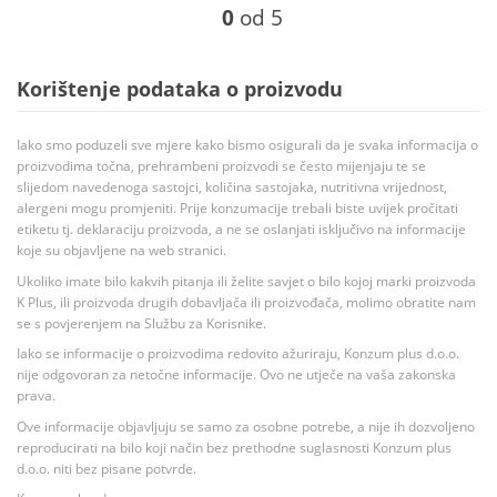
0
od 5
Korištenje podataka o proizvodu
Iako smo poduzeli sve mjere kako bismo osigurali da je svaka informacija o
proizvodima točna, prehrambeni proizvodi se često mijenjaju te se
slijedom navedenoga sastojci, količina sastojaka, nutritivna vrijednost,
alergeni mogu promjeniti. Prije konzumacije trebali biste uvijek pročitati
etiketu tj. deklaraciju proizvoda, a ne se oslanjati isključivo na informacije
koje su objavljene na web stranici.
Ukoliko imate bilo kakvih pitanja ili želite savjet o bilo kojoj marki proizvoda
K Plus, ili proizvoda drugih dobavljača ili proizvođača, molimo obratite nam
se s povjerenjem na Službu za Korisnike.
Iako se informacije o proizvodima redovito ažuriraju, Konzum plus d.o.o.
nije odgovoran za netočne informacije. Ovo ne utječe na vaša zakonska
prava.
Ove informacije objavljuju se samo za osobne potrebe, a nije ih dozvoljeno
reproducirati na bilo koji način bez prethodne suglasnosti Konzum plus
d.o.o. niti bez pisane potvrde.