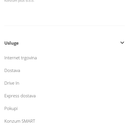
Konzum plus d.o.o.
Usluge
Internet trgovina
Dostava
Drive In
Express dostava
Pokupi
Konzum SMART