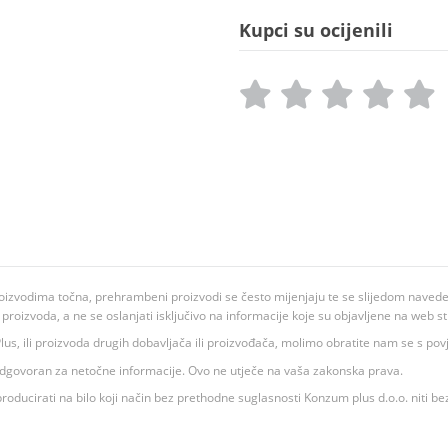
Kupci su ocijenili
oizvodima točna, prehrambeni proizvodi se često mijenjaju te se slijedom navedeno
ju proizvoda, a ne se oslanjati isključivo na informacije koje su objavljene na web st
 K Plus, ili proizvoda drugih dobavljača ili proizvođača, molimo obratite nam se s p
 odgovoran za netočne informacije. Ovo ne utječe na vaša zakonska prava.
roducirati na bilo koji način bez prethodne suglasnosti Konzum plus d.o.o. niti be