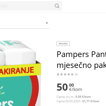
esečno pakiranje 132/1 - Konzum
PROMO
Pampers Pants
mjesečno pak
(0)
50
00
€/kom
Cijena za j.m.:
0,38 €/kom
Cijena 02.05.2025.:
61,71 €/kom