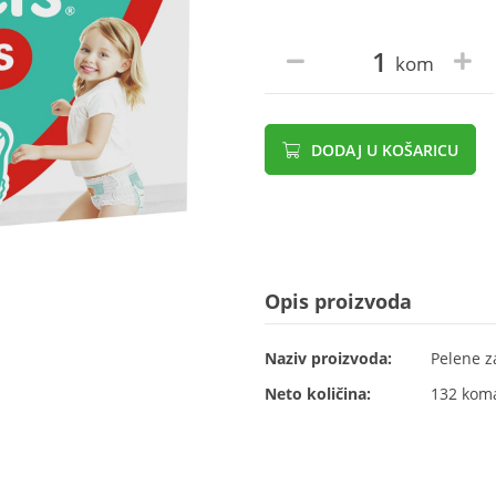
kom
DODAJ U KOŠARICU
Opis proizvoda
Naziv proizvoda:
Pelene z
Neto količina:
132 kom