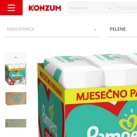
Asortiman
Pampers Pants Pelene-gaćice, veličina 6, mj
NASLOVNICA
PELENE