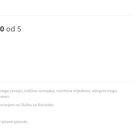
0
od 5
ga sastojci, količina sastojaka, nutritivna vrijednost, alergeni mogu
ranici.
ovjerenjem na Službu za Korisnike.
z pisane potvrde.