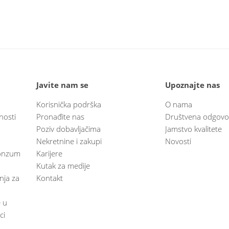
Javite nam se
Upoznajte nas
Korisnička podrška
O nama
nosti
Pronađite nas
Društvena odgovo
Poziv dobavljačima
Jamstvo kvalitete
Nekretnine i zakupi
Novosti
 Konzum
Karijere
Kutak za medije
anja za
Kontakt
e u
ci