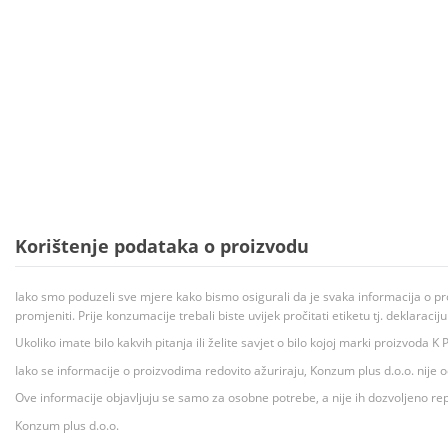
Korištenje podataka o proizvodu
Iako smo poduzeli sve mjere kako bismo osigurali da je svaka informacija o pr
promjeniti. Prije konzumacije trebali biste uvijek pročitati etiketu tj. deklaraci
Ukoliko imate bilo kakvih pitanja ili želite savjet o bilo kojoj marki proizvoda
Iako se informacije o proizvodima redovito ažuriraju, Konzum plus d.o.o. nije
Ove informacije objavljuju se samo za osobne potrebe, a nije ih dozvoljeno rep
Konzum plus d.o.o.