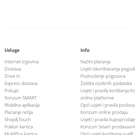
Usluge
Info
Internet trgovina
Načini plaćanja
Dostava
Uvjeti iskorištavanja pogod
Drive In
Podnošenje prigovora
Express dostava
Zaštita osobnih podataka
Pokupi
Uvjeti i pravila korištenja
Konzum SMART
online platforme
Mobilna aplikacija
Opći uvjeti i pravila poslov
Plaćanje režija
Konzum online prodaju
Shop&Touch
Uvjeti i pravila kupoprodaj
Poklon kartica
Konzum Smart prodavaoni
MultiPlus kartica
Opći uvjeti korištenja e-gift