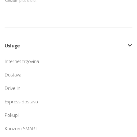
Konzum plus d.o.o.
Usluge
Internet trgovina
Dostava
Drive In
Express dostava
Pokupi
Konzum SMART