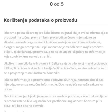
0
od 5
Korištenje podataka o proizvodu
Iako smo poduzeli sve mjere kako bismo osigurali da je svaka informacija o
proizvodima točna, prehrambeni proizvodi se često mijenjaju te se
slijedom navedenoga sastojci, količina sastojaka, nutritivna vrijednost,
alergeni mogu promjeniti. Prije konzumacije trebali biste uvijek pročitati
etiketu tj. deklaraciju proizvoda, a ne se oslanjati isključivo na informacije
koje su objavljene na web stranici.
Ukoliko imate bilo kakvih pitanja ili želite savjet o bilo kojoj marki proizvoda
K Plus, ili proizvoda drugih dobavljača ili proizvođača, molimo obratite nam
se s povjerenjem na Službu za Korisnike.
Iako se informacije o proizvodima redovito ažuriraju, Konzum plus d.o.o.
nije odgovoran za netočne informacije. Ovo ne utječe na vaša zakonska
prava.
Ove informacije objavljuju se samo za osobne potrebe, a nije ih dozvoljeno
reproducirati na bilo koji način bez prethodne suglasnosti Konzum plus
d.o.o. niti bez pisane potvrde.