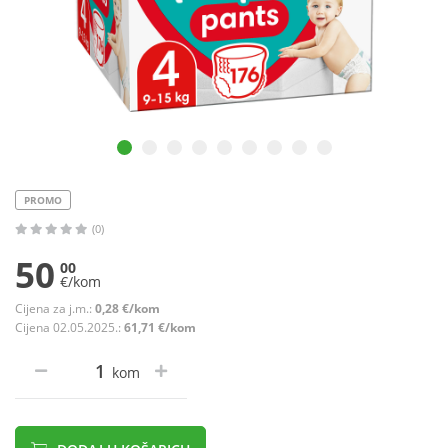
PROMO
(0)
50
00
€/kom
Cijena za j.m.:
0,28 €/kom
Cijena 02.05.2025.:
61,71 €/kom
kom