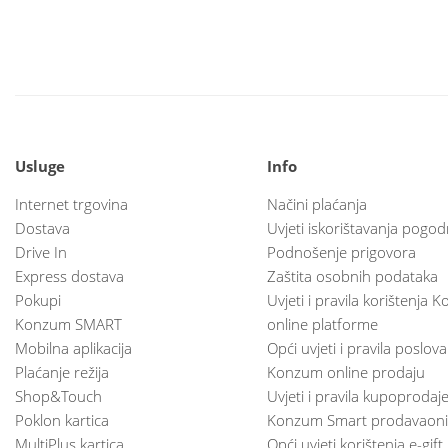
Usluge
Info
Internet trgovina
Načini plaćanja
Dostava
Uvjeti iskorištavanja pogod
Drive In
Podnošenje prigovora
Express dostava
Zaštita osobnih podataka
Pokupi
Uvjeti i pravila korištenja
Konzum SMART
online platforme
Mobilna aplikacija
Opći uvjeti i pravila poslov
Plaćanje režija
Konzum online prodaju
Shop&Touch
Uvjeti i pravila kupoprodaj
Poklon kartica
Konzum Smart prodavaoni
MultiPlus kartica
Opći uvjeti korištenja e-gift