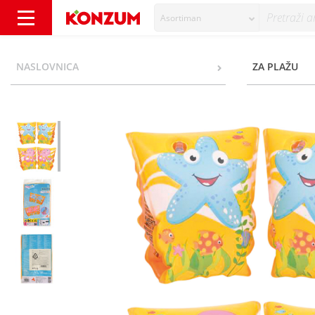
Asortiman
Sun Club Narukvice za plivanje razne vrste 
NASLOVNICA
ZA PLAŽU