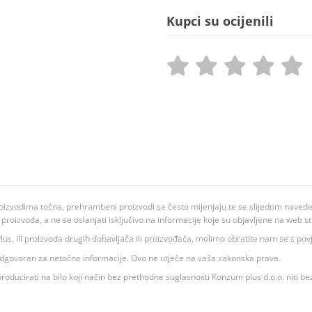
Kupci su ocijenili
oizvodima točna, prehrambeni proizvodi se često mijenjaju te se slijedom navedeno
ju proizvoda, a ne se oslanjati isključivo na informacije koje su objavljene na web st
 K Plus, ili proizvoda drugih dobavljača ili proizvođača, molimo obratite nam se s p
 odgovoran za netočne informacije. Ovo ne utječe na vaša zakonska prava.
roducirati na bilo koji način bez prethodne suglasnosti Konzum plus d.o.o. niti be