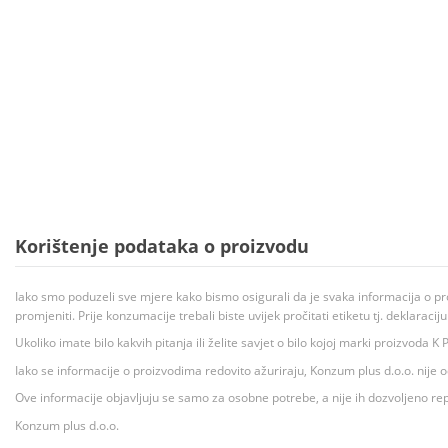
Korištenje podataka o proizvodu
Iako smo poduzeli sve mjere kako bismo osigurali da je svaka informacija o pr
promjeniti. Prije konzumacije trebali biste uvijek pročitati etiketu tj. deklaraci
Ukoliko imate bilo kakvih pitanja ili želite savjet o bilo kojoj marki proizvoda
Iako se informacije o proizvodima redovito ažuriraju, Konzum plus d.o.o. nije
Ove informacije objavljuju se samo za osobne potrebe, a nije ih dozvoljeno rep
Konzum plus d.o.o.