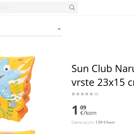
23x15 cm - Konzum
Sun Club Naru
vrste 23x15 
(0)
1
09
€/kom
Cijena za j.m.:
1,09 €/kom