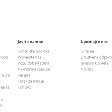
Javite nam se
Upoznajte nas
Korisnička podrška
O nama
nosti
Pronađite nas
Društvena odgovo
Poziv dobavljačima
Jamstvo kvalitete
Nekretnine i zakupi
Novosti
 Konzum
Karijere
Kutak za medije
anja za
Kontakt
e u
ci