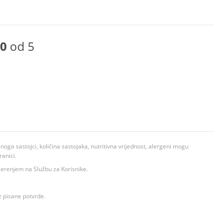
0
od 5
ga sastojci, količina sastojaka, nutritivna vrijednost, alergeni mogu
ranici.
ovjerenjem na Službu za Korisnike.
z pisane potvrde.