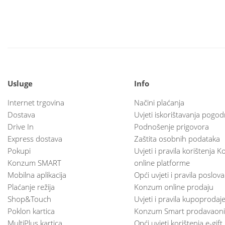
Usluge
Info
Internet trgovina
Načini plaćanja
Dostava
Uvjeti iskorištavanja pogod
Drive In
Podnošenje prigovora
Express dostava
Zaštita osobnih podataka
Pokupi
Uvjeti i pravila korištenja
Konzum SMART
online platforme
Mobilna aplikacija
Opći uvjeti i pravila poslov
Plaćanje režija
Konzum online prodaju
Shop&Touch
Uvjeti i pravila kupoprodaj
Poklon kartica
Konzum Smart prodavaoni
MultiPlus kartica
Opći uvjeti korištenja e-gift