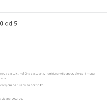
0
od 5
ga sastojci, količina sastojaka, nutritivna vrijednost, alergeni mogu
ranici.
ovjerenjem na Službu za Korisnike.
z pisane potvrde.