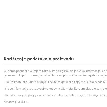
Korištenje podataka o proizvodu
Iako smo poduzeli sve mjere kako bismo osigurali da je svaka informacija o pr
promjeniti. Prije konzumacije trebali biste uvijek pročitati etiketu tj. deklaraci
Ukoliko imate bilo kakvih pitanja ili želite savjet o bilo kojoj marki proizvoda
Iako se informacije o proizvodima redovito ažuriraju, Konzum plus d.o.o. nije
Ove informacije objavljuju se samo za osobne potrebe, a nije ih dozvoljeno rep
Konzum plus d.o.o.