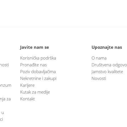
Javite nam se
Upoznajte nas
Korisnička podrška
O nama
nosti
Pronađite nas
Društvena odgovo
Poziv dobavljačima
Jamstvo kvalitete
Nekretnine i zakupi
Novosti
 Konzum
Karijere
Kutak za medije
anja za
Kontakt
e u
ci