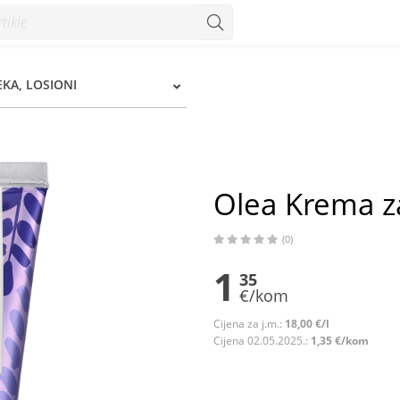
EKA, LOSIONI
Olea Krema z
(0)
1
35
€/kom
Cijena za j.m.:
18,00 €/l
Cijena 02.05.2025.:
1,35 €/kom