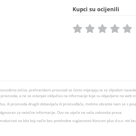
Kupci su ocijenili
oizvodima točna, prehrambeni proizvodi se često mijenjaju te se slijedom navedeno
ju proizvoda, a ne se oslanjati isključivo na informacije koje su objavljene na web st
 K Plus, ili proizvoda drugih dobavljača ili proizvođača, molimo obratite nam se s p
 odgovoran za netočne informacije. Ovo ne utječe na vaša zakonska prava.
roducirati na bilo koji način bez prethodne suglasnosti Konzum plus d.o.o. niti be