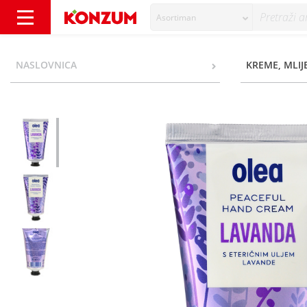
Asortiman
Olea Krema za ruke lavanda 75 ml - Konzum
NASLOVNICA
KREME, MLIJ