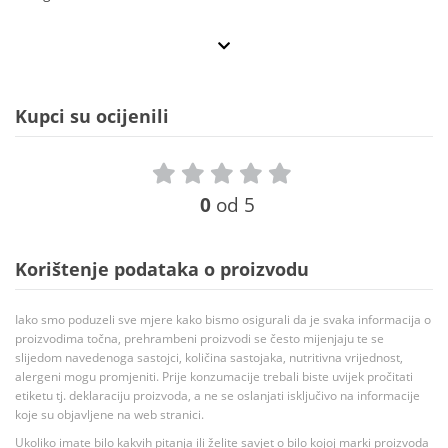
Kupci su ocijenili
0
od 5
Korištenje podataka o proizvodu
Iako smo poduzeli sve mjere kako bismo osigurali da je svaka informacija o
proizvodima točna, prehrambeni proizvodi se često mijenjaju te se
slijedom navedenoga sastojci, količina sastojaka, nutritivna vrijednost,
alergeni mogu promjeniti. Prije konzumacije trebali biste uvijek pročitati
etiketu tj. deklaraciju proizvoda, a ne se oslanjati isključivo na informacije
koje su objavljene na web stranici.
Ukoliko imate bilo kakvih pitanja ili želite savjet o bilo kojoj marki proizvoda