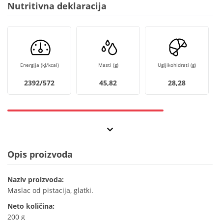
Nutritivna deklaracija
Energija (kJ/kcal)
Masti (g)
Ugljikohidrati (g)
2392/572
45,82
28,28
Opis proizvoda
Naziv proizvoda:
Maslac od pistacija, glatki.
Neto količina:
200 g