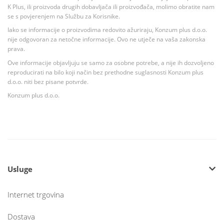
K Plus, ili proizvoda drugih dobavljača ili proizvođača, molimo obratite nam
se s povjerenjem na Službu za Korisnike.
Iako se informacije o proizvodima redovito ažuriraju, Konzum plus d.o.o.
nije odgovoran za netočne informacije. Ovo ne utječe na vaša zakonska
prava.
Ove informacije objavljuju se samo za osobne potrebe, a nije ih dozvoljeno
reproducirati na bilo koji način bez prethodne suglasnosti Konzum plus
d.o.o. niti bez pisane potvrde.
Konzum plus d.o.o.
Usluge
Internet trgovina
Dostava