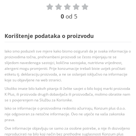
0
od 5
Korištenje podataka o proizvodu
Iako smo poduzeli sve mjere kako bismo osigurali da je svaka informacija o
proizvodima točna, prehrambeni proizvodi se često mijenjaju te se
slijedom navedenoga sastojci, količina sastojaka, nutritivna vrijednost,
alergeni mogu promjeniti. Prije konzumacije trebali biste uvijek pročitati
etiketu tj. deklaraciju proizvoda, a ne se oslanjati isključivo na informacije
koje su objavljene na web stranici.
Ukoliko imate bilo kakvih pitanja ili želite savjet o bilo kojoj marki proizvoda
K Plus, ili proizvoda drugih dobavljača ili proizvođača, molimo obratite nam
se s povjerenjem na Službu za Korisnike.
Iako se informacije o proizvodima redovito ažuriraju, Konzum plus d.o.o.
nije odgovoran za netočne informacije. Ovo ne utječe na vaša zakonska
prava.
Ove informacije objavljuju se samo za osobne potrebe, a nije ih dozvoljeno
reproducirati na bilo koji način bez prethodne suglasnosti Konzum plus