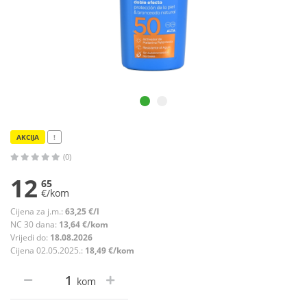
AKCIJA
!
(0)
12
65
€/kom
Cijena za j.m.:
63,25 €/l
NC 30 dana:
13,64 €/kom
Vrijedi do:
18.08.2026
Cijena 02.05.2025.:
18,49 €/kom
kom