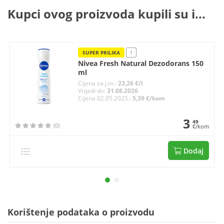
Kupci ovog proizvoda kupili su i...
SUPER PRILIKA
!
Nivea Fresh Natural Dezodorans 150
ml
Cijena za j.m.:
23,26 €/l
Vrijedi do:
31.08.2026
Cijena 02.05.2025.:
5,39 €/kom
3
49
(0)
€/kom
Dodaj
Korištenje podataka o proizvodu