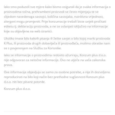
Iako smo poduzeli sve mjere kako bismo osigurali da je svaka informacija o
proizvodima točna, prehrambeni proizvodi se često mijenjaju te se
slijedom navedenoga sastojci, količina sastojaka, nutritivna vrijednost,
alergeni mogu promjeniti. Prije konzumacije trebali biste uvijek pročitati
etiketu tj. deklaraciju proizvoda, a ne se oslanjati isključivo na informacije
koje su objavljene na web stranici.
Ukoliko imate bilo kakvih pitanja ili želite savjet o bilo kojoj marki proizvoda
K Plus, ili proizvoda drugih dobavljača ili proizvođača, molimo obratite nam
se s povjerenjem na Službu za Korisnike.
Iako se informacije o proizvodima redovito ažuriraju, Konzum plus d.o.o.
nije odgovoran za netočne informacije. Ovo ne utječe na vaša zakonska
prava.
Ove informacije objavljuju se samo za osobne potrebe, a nije ih dozvoljeno
reproducirati na bilo koji način bez prethodne suglasnosti Konzum plus
d.o.o. niti bez pisane potvrde.
Konzum plus d.o.o.