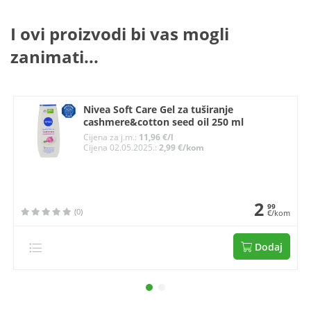
I ovi proizvodi bi vas mogli
zanimati...
Nivea Soft Care Gel za tuširanje
cashmere&cotton seed oil 250 ml
Cijena za j.m.:
11,96 €/l
Cijena 02.05.2025.:
2,99 €/kom
2
99
(0)
€/kom
Dodaj