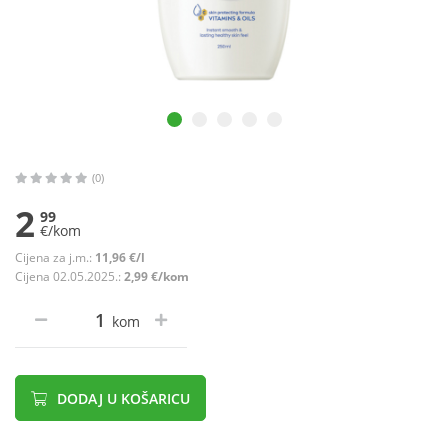
(0)
2
99
€/kom
Cijena za j.m.:
11,96 €/l
Cijena 02.05.2025.:
2,99 €/kom
kom
DODAJ U KOŠARICU