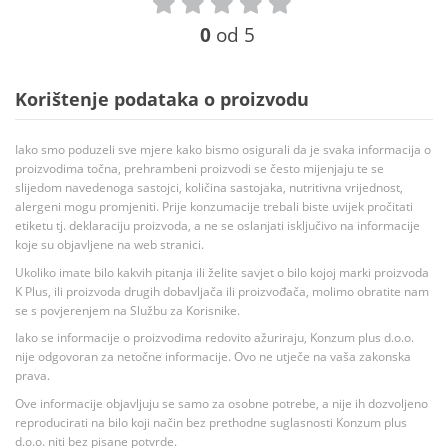
0
od 5
Korištenje podataka o proizvodu
Iako smo poduzeli sve mjere kako bismo osigurali da je svaka informacija o
proizvodima točna, prehrambeni proizvodi se često mijenjaju te se
slijedom navedenoga sastojci, količina sastojaka, nutritivna vrijednost,
alergeni mogu promjeniti. Prije konzumacije trebali biste uvijek pročitati
etiketu tj. deklaraciju proizvoda, a ne se oslanjati isključivo na informacije
koje su objavljene na web stranici.
Ukoliko imate bilo kakvih pitanja ili želite savjet o bilo kojoj marki proizvoda
K Plus, ili proizvoda drugih dobavljača ili proizvođača, molimo obratite nam
se s povjerenjem na Službu za Korisnike.
Iako se informacije o proizvodima redovito ažuriraju, Konzum plus d.o.o.
nije odgovoran za netočne informacije. Ovo ne utječe na vaša zakonska
prava.
Ove informacije objavljuju se samo za osobne potrebe, a nije ih dozvoljeno
reproducirati na bilo koji način bez prethodne suglasnosti Konzum plus
d.o.o. niti bez pisane potvrde.