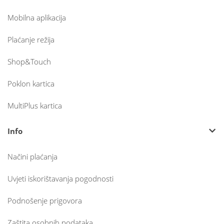
Mobilna aplikacija
Plaćanje režija
Shop&Touch
Poklon kartica
MultiPlus kartica
Info
Načini plaćanja
Uvjeti iskorištavanja pogodnosti
Podnošenje prigovora
Zaštita osobnih podataka