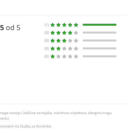
(1)
5
od 5
(0)
(0)
(0)
(0)
ga sastojci, količina sastojaka, nutritivna vrijednost, alergeni mogu
ranici.
ovjerenjem na Službu za Korisnike.