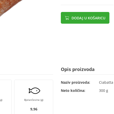
DODAJ U KOŠARICU
Opis proizvoda
Naziv proizvoda:
Ciabatta
Neto količina:
300 g
g)
Bjelančevine (g)
9,96