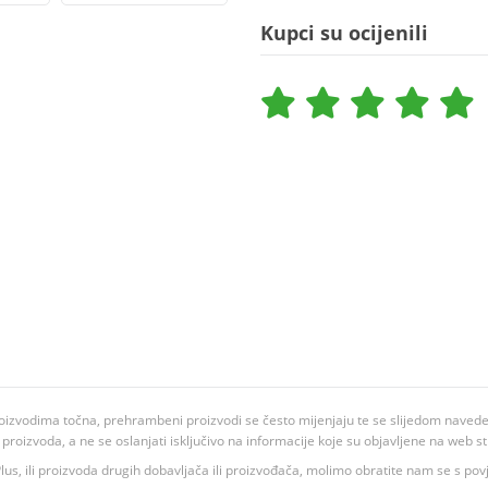
Kupci su ocijenili
oizvodima točna, prehrambeni proizvodi se često mijenjaju te se slijedom navedeno
ju proizvoda, a ne se oslanjati isključivo na informacije koje su objavljene na web st
 K Plus, ili proizvoda drugih dobavljača ili proizvođača, molimo obratite nam se s p