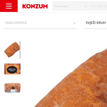
Asortiman
Kruh ciabatta kukuruzna miješana 300 g - K
NASLOVNICA
SVJEŽI KRUH