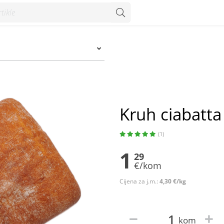
onzum
Kruh ciabatt
(1)
1
29
€/kom
Cijena za j.m.:
4,30 €/kg
kom