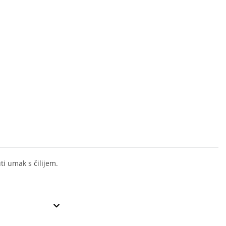
uti umak s čilijem.