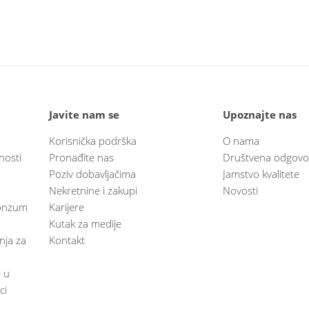
Javite nam se
Upoznajte nas
Korisnička podrška
O nama
nosti
Pronađite nas
Društvena odgovo
Poziv dobavljačima
Jamstvo kvalitete
Nekretnine i zakupi
Novosti
 Konzum
Karijere
Kutak za medije
anja za
Kontakt
e u
ci