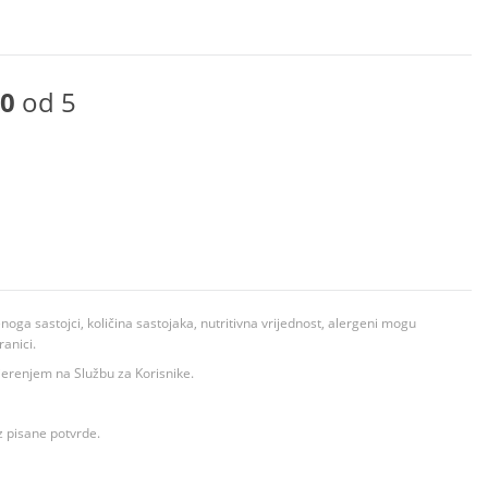
0
od 5
ga sastojci, količina sastojaka, nutritivna vrijednost, alergeni mogu
ranici.
ovjerenjem na Službu za Korisnike.
z pisane potvrde.