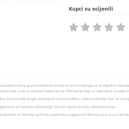
Kupci su ocijenili
oizvodima točna, prehrambeni proizvodi se često mijenjaju te se slijedom navedeno
ju proizvoda, a ne se oslanjati isključivo na informacije koje su objavljene na web st
 K Plus, ili proizvoda drugih dobavljača ili proizvođača, molimo obratite nam se s p
 odgovoran za netočne informacije. Ovo ne utječe na vaša zakonska prava.
roducirati na bilo koji način bez prethodne suglasnosti Konzum plus d.o.o. niti be