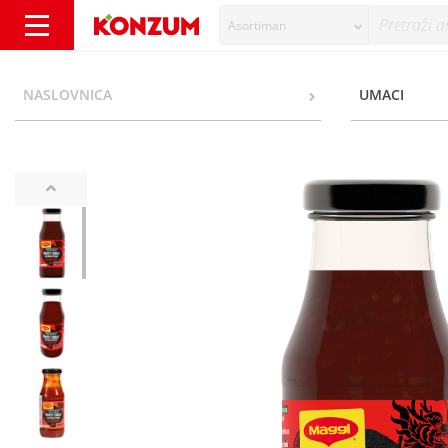
Asortiman
Maggi Slatko-ljuti Umak s čilijem 191 ml - K
NASLOVNICA
UMACI