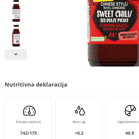
Nutritivna deklaracija
Energija (kJ/kcal)
Masti (g)
Ugljikohidrati (
742/175
<0,2
40,9