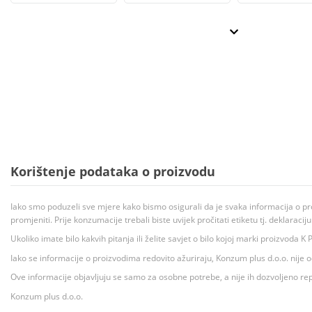
Korištenje podataka o proizvodu
Iako smo poduzeli sve mjere kako bismo osigurali da je svaka informacija o pr
promjeniti. Prije konzumacije trebali biste uvijek pročitati etiketu tj. deklaraci
Ukoliko imate bilo kakvih pitanja ili želite savjet o bilo kojoj marki proizvoda
Iako se informacije o proizvodima redovito ažuriraju, Konzum plus d.o.o. nije
Ove informacije objavljuju se samo za osobne potrebe, a nije ih dozvoljeno rep
Konzum plus d.o.o.