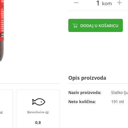
kom
DODAJ U KOŠARICU
Opis proizvoda
Naziv proizvoda:
Slatko lj
Neto količina:
191 ml
g)
Bjelančevine (g)
0,8