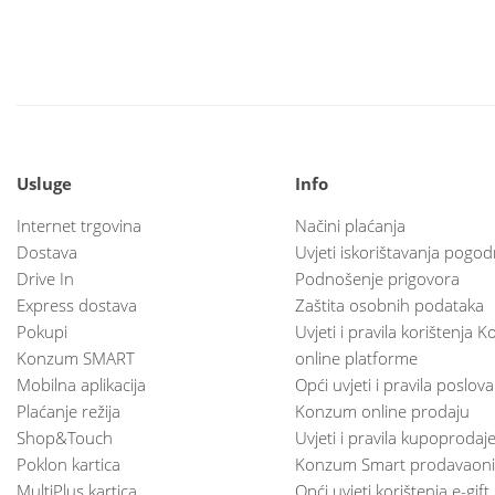
Usluge
Info
Internet trgovina
Načini plaćanja
Dostava
Uvjeti iskorištavanja pogod
Drive In
Podnošenje prigovora
Express dostava
Zaštita osobnih podataka
Pokupi
Uvjeti i pravila korištenja
Konzum SMART
online platforme
Mobilna aplikacija
Opći uvjeti i pravila poslov
Plaćanje režija
Konzum online prodaju
Shop&Touch
Uvjeti i pravila kupoprodaj
Poklon kartica
Konzum Smart prodavaoni
MultiPlus kartica
Opći uvjeti korištenja e-gift