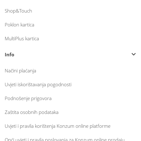
Shop&Touch
Poklon kartica
MultiPlus kartica
Info
Načini plaćanja
Uvjeti iskorištavanja pogodnosti
Podnošenje prigovora
Zaštita osobnih podataka
Uvjeti i pravila korištenja Konzum online platforme
Opći uvjeti i pravila poslovanja za Konzum online prodaju