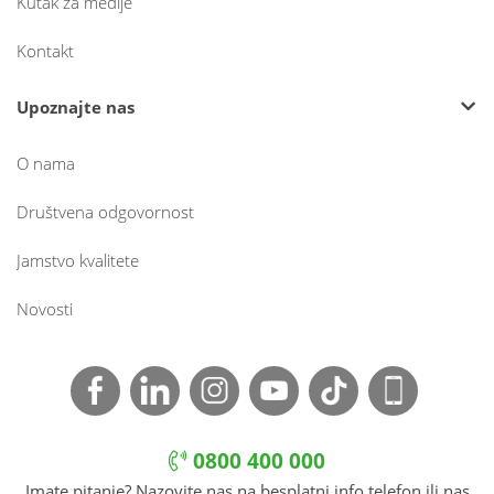
Kutak za medije
Kontakt
Upoznajte nas
O nama
Društvena odgovornost
Jamstvo kvalitete
Novosti
0800 400 000
Imate pitanje? Nazovite nas na besplatni info telefon ili nas