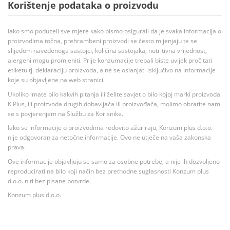
Korištenje podataka o proizvodu
Iako smo poduzeli sve mjere kako bismo osigurali da je svaka informacija o
proizvodima točna, prehrambeni proizvodi se često mijenjaju te se
slijedom navedenoga sastojci, količina sastojaka, nutritivna vrijednost,
alergeni mogu promjeniti. Prije konzumacije trebali biste uvijek pročitati
etiketu tj. deklaraciju proizvoda, a ne se oslanjati isključivo na informacije
koje su objavljene na web stranici.
Ukoliko imate bilo kakvih pitanja ili želite savjet o bilo kojoj marki proizvoda
K Plus, ili proizvoda drugih dobavljača ili proizvođača, molimo obratite nam
se s povjerenjem na Službu za Korisnike.
Iako se informacije o proizvodima redovito ažuriraju, Konzum plus d.o.o.
nije odgovoran za netočne informacije. Ovo ne utječe na vaša zakonska
prava.
Ove informacije objavljuju se samo za osobne potrebe, a nije ih dozvoljeno
reproducirati na bilo koji način bez prethodne suglasnosti Konzum plus
d.o.o. niti bez pisane potvrde.
Konzum plus d.o.o.