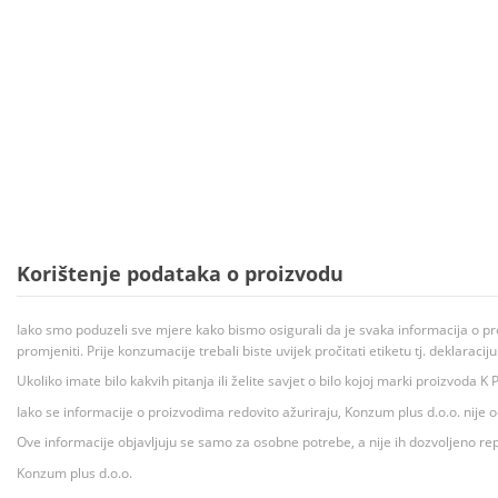
Korištenje podataka o proizvodu
Iako smo poduzeli sve mjere kako bismo osigurali da je svaka informacija o pr
promjeniti. Prije konzumacije trebali biste uvijek pročitati etiketu tj. deklaraci
Ukoliko imate bilo kakvih pitanja ili želite savjet o bilo kojoj marki proizvoda
Iako se informacije o proizvodima redovito ažuriraju, Konzum plus d.o.o. nije
Ove informacije objavljuju se samo za osobne potrebe, a nije ih dozvoljeno rep
Konzum plus d.o.o.