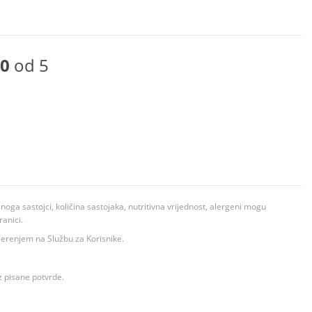
0
od 5
ga sastojci, količina sastojaka, nutritivna vrijednost, alergeni mogu
ranici.
ovjerenjem na Službu za Korisnike.
z pisane potvrde.