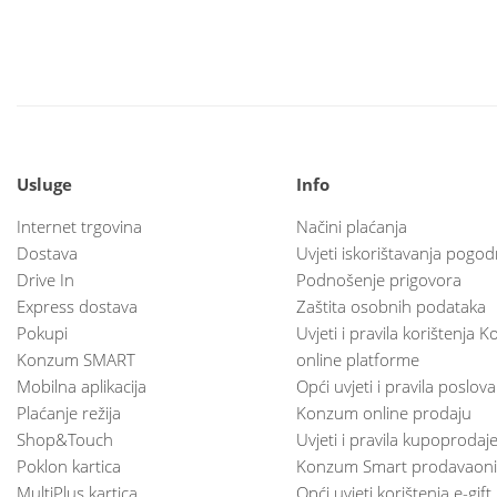
Usluge
Info
Internet trgovina
Načini plaćanja
Dostava
Uvjeti iskorištavanja pogod
Drive In
Podnošenje prigovora
Express dostava
Zaštita osobnih podataka
Pokupi
Uvjeti i pravila korištenja
Konzum SMART
online platforme
Mobilna aplikacija
Opći uvjeti i pravila poslov
Plaćanje režija
Konzum online prodaju
Shop&Touch
Uvjeti i pravila kupoprodaj
Poklon kartica
Konzum Smart prodavaoni
MultiPlus kartica
Opći uvjeti korištenja e-gift