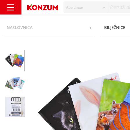
Asortiman
Pisanka A premium razni motivi - Konzum
NASLOVNICA
BILJEŽNICE