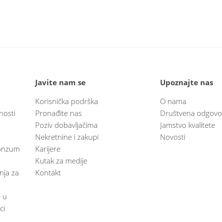
Javite nam se
Upoznajte nas
Korisnička podrška
O nama
nosti
Pronađite nas
Društvena odgovo
Poziv dobavljačima
Jamstvo kvalitete
Nekretnine i zakupi
Novosti
 Konzum
Karijere
Kutak za medije
anja za
Kontakt
e u
ci