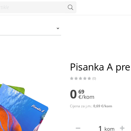
Pisanka A pr
(0)
0
69
€/kom
Cijena za j.m.:
0,69 €/kom
kom