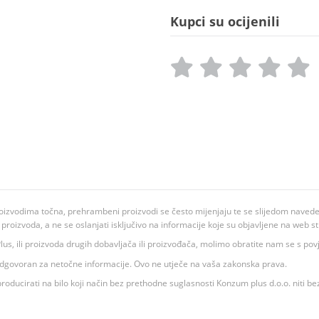
Kupci su ocijenili
oizvodima točna, prehrambeni proizvodi se često mijenjaju te se slijedom navedeno
ju proizvoda, a ne se oslanjati isključivo na informacije koje su objavljene na web st
 K Plus, ili proizvoda drugih dobavljača ili proizvođača, molimo obratite nam se s p
 odgovoran za netočne informacije. Ovo ne utječe na vaša zakonska prava.
roducirati na bilo koji način bez prethodne suglasnosti Konzum plus d.o.o. niti be