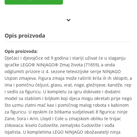
Opis proizvoda
Opis proizvoda:
Dječaci i djevojčice od 9 godina i stariji uživat će u slaganju
igračke LEGO® NINJAGO® Zmaj života (71859), a onda
odglumiti prizore iz 4. sezone televizijske serije NINJAGO
Uspon zmajeva. Figura zmaja može raširiti krila ili ih sklopiti, a
ima i pomičnu čeljust, glavu, vrat, noge, gležnjeve, kandže, rep
i sedlo za figuricu. U kompletu za igru dobivate i dodatni
model sa stablom i biljkom koji djeca mogu okretati prije nego
što uzmu zlatni mač kao i pomičnog malog robota s kabinom
za figuricu. U epskim će bitkama sudjelovati 8 figurica: ninje
Zane, Sora i Arin, Lloyd i Cole u zmajskom obliku te trojac
zlikovaca: kiselo čudovište, zemaljsko čudovište i vođa
lojalista. U kompletima LEGO NINJAGO obožavatelji ninja