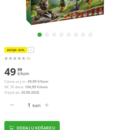
AKCIJA -52%
!
(0)
49
99
€/kom
Cijena za j.m.:
49,99 €/kom
NC 30 dana:
104,99 €/kom
Vrijedi do:
20.09.2026
kom
DODAJ U KOŠARICU