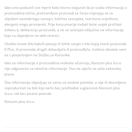
Iako smo poduzeli sve mjere kako bismo osigurali da je svaka informacija o
proizvodima točna, prehrambeni proizvodi se često mijenjaju te se
slijedom navedenoga sastojci, količina sastojaka, nutritivna vrijednost,
alergeni mogu promjeniti. Prije konzumacije trebali biste uvijek pročitati
etiketu tj. deklaraciju proizvoda, a ne se oslanjati isključivo na informacije
koje su objavljene na web stranici.
Ukoliko imate bilo kakvih pitanja ili želite savjet o bilo kojoj marki proizvoda
K Plus, ili proizvoda drugih dobavljača ili proizvođača, molimo obratite nam
se s povjerenjem na Službu za Korisnike.
Iako se informacije o proizvodima redovito ažuriraju, Konzum plus d.o.o.
nije odgovoran za netočne informacije. Ovo ne utječe na vaša zakonska
prava.
Ove informacije objavljuju se samo za osobne potrebe, a nije ih dozvoljeno
reproducirati na bilo koji način bez prethodne suglasnosti Konzum plus
d.o.o. niti bez pisane potvrde.
Konzum plus d.o.o.