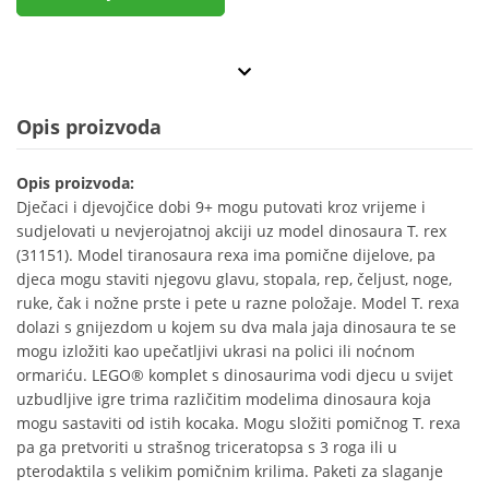
Opis proizvoda
Opis proizvoda:
Dječaci i djevojčice dobi 9+ mogu putovati kroz vrijeme i
sudjelovati u nevjerojatnoj akciji uz model dinosaura T. rex
(31151). Model tiranosaura rexa ima pomične dijelove, pa
djeca mogu staviti njegovu glavu, stopala, rep, čeljust, noge,
ruke, čak i nožne prste i pete u razne položaje. Model T. rexa
dolazi s gnijezdom u kojem su dva mala jaja dinosaura te se
mogu izložiti kao upečatljivi ukrasi na polici ili noćnom
ormariću. LEGO® komplet s dinosaurima vodi djecu u svijet
uzbudljive igre trima različitim modelima dinosaura koja
mogu sastaviti od istih kocaka. Mogu složiti pomičnog T. rexa
pa ga pretvoriti u strašnog triceratopsa s 3 roga ili u
pterodaktila s velikim pomičnim krilima. Paketi za slaganje