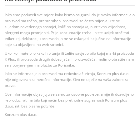
Iako smo poduzeli sve mjere kako bismo osigurali da je svaka informacija o
proizvodima točna, prehrambeni proizvodi se često mijenjaju te se
slijedom navedenoga sastojci, količina sastojaka, nutritivna vrijednost,
alergeni mogu promjeniti. Prije konzumacije trebali biste uvijek pročitati
etiketu tj. deklaraciju proizvoda, a ne se oslanjati isključivo na informacije
koje su objavljene na web stranici.
Ukoliko imate bilo kakvih pitanja ili želite savjet o bilo kojoj marki proizvoda
K Plus, ili proizvoda drugih dobavljača ili proizvođača, molimo obratite nam
se s povjerenjem na Službu za Korisnike.
Iako se informacije o proizvodima redovito ažuriraju, Konzum plus d.o.o.
nije odgovoran za netočne informacije. Ovo ne utječe na vaša zakonska
prava.
Ove informacije objavljuju se samo za osobne potrebe, a nije ih dozvoljeno
reproducirati na bilo koji način bez prethodne suglasnosti Konzum plus
d.o.o. niti bez pisane potvrde.
Konzum plus d.o.o.