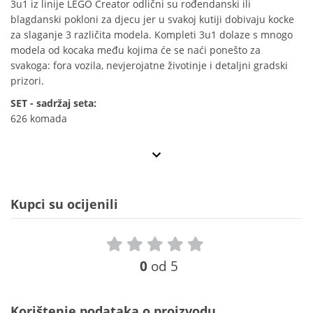
3u1 iz linije LEGO Creator odlični su rođendanski ili
blagdanski pokloni za djecu jer u svakoj kutiji dobivaju kocke
za slaganje 3 različita modela. Kompleti 3u1 dolaze s mnogo
modela od kocaka među kojima će se naći ponešto za
svakoga: fora vozila, nevjerojatne životinje i detaljni gradski
prizori.
SET - sadržaj seta:
626 komada
Kupci su ocijenili
0
od 5
Korištenje podataka o proizvodu