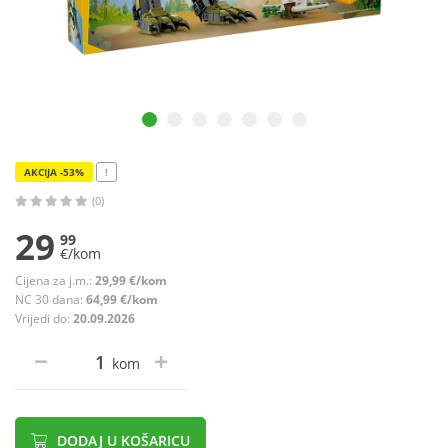
AKCIJA -53%
!
(0)
29
99
€/kom
Cijena za j.m.:
29,99 €/kom
NC 30 dana:
64,99 €/kom
Vrijedi do:
20.09.2026
kom
DODAJ U KOŠARICU