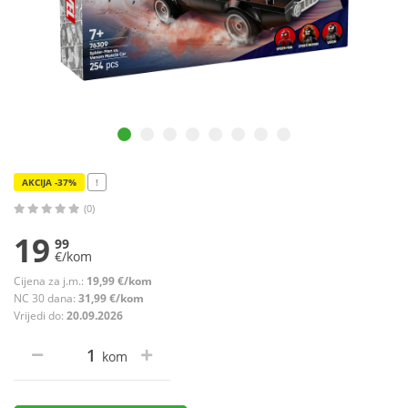
AKCIJA -37%
!
(0)
19
99
€/kom
Cijena za j.m.:
19,99 €/kom
NC 30 dana:
31,99 €/kom
Vrijedi do:
20.09.2026
kom