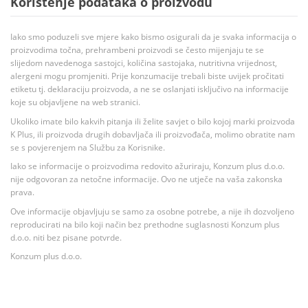
Korištenje podataka o proizvodu
Iako smo poduzeli sve mjere kako bismo osigurali da je svaka informacija o
proizvodima točna, prehrambeni proizvodi se često mijenjaju te se
slijedom navedenoga sastojci, količina sastojaka, nutritivna vrijednost,
alergeni mogu promjeniti. Prije konzumacije trebali biste uvijek pročitati
etiketu tj. deklaraciju proizvoda, a ne se oslanjati isključivo na informacije
koje su objavljene na web stranici.
Ukoliko imate bilo kakvih pitanja ili želite savjet o bilo kojoj marki proizvoda
K Plus, ili proizvoda drugih dobavljača ili proizvođača, molimo obratite nam
se s povjerenjem na Službu za Korisnike.
Iako se informacije o proizvodima redovito ažuriraju, Konzum plus d.o.o.
nije odgovoran za netočne informacije. Ovo ne utječe na vaša zakonska
prava.
Ove informacije objavljuju se samo za osobne potrebe, a nije ih dozvoljeno
reproducirati na bilo koji način bez prethodne suglasnosti Konzum plus
d.o.o. niti bez pisane potvrde.
Konzum plus d.o.o.