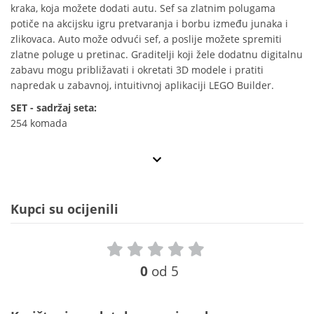
kraka, koja možete dodati autu. Sef sa zlatnim polugama
potiče na akcijsku igru pretvaranja i borbu između junaka i
zlikovaca. Auto može odvući sef, a poslije možete spremiti
zlatne poluge u pretinac. Graditelji koji žele dodatnu digitalnu
zabavu mogu približavati i okretati 3D modele i pratiti
napredak u zabavnoj, intuitivnoj aplikaciji LEGO Builder.
SET - sadržaj seta:
254 komada
Kupci su ocijenili
0
od 5