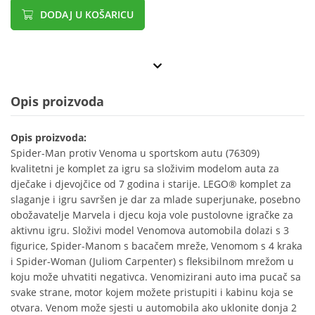
DODAJ U KOŠARICU
Opis proizvoda
Opis proizvoda:
Spider-Man protiv Venoma u sportskom autu (76309)
kvalitetni je komplet za igru sa složivim modelom auta za
dječake i djevojčice od 7 godina i starije. LEGO® komplet za
slaganje i igru savršen je dar za mlade superjunake, posebno
obožavatelje Marvela i djecu koja vole pustolovne igračke za
aktivnu igru. Složivi model Venomova automobila dolazi s 3
figurice, Spider-Manom s bacačem mreže, Venomom s 4 kraka
i Spider-Woman (Juliom Carpenter) s fleksibilnom mrežom u
koju može uhvatiti negativca. Venomizirani auto ima pucač sa
svake strane, motor kojem možete pristupiti i kabinu koja se
otvara. Venom može sjesti u automobila ako uklonite donja 2