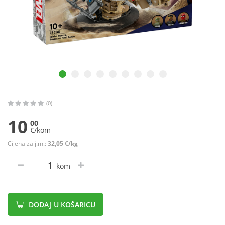
(0)
10
00
€/kom
Cijena za j.m.:
32,05 €/kg
kom
DODAJ U KOŠARICU