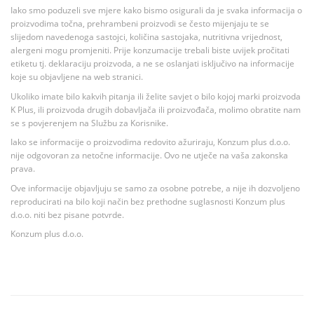
Iako smo poduzeli sve mjere kako bismo osigurali da je svaka informacija o
proizvodima točna, prehrambeni proizvodi se često mijenjaju te se
slijedom navedenoga sastojci, količina sastojaka, nutritivna vrijednost,
alergeni mogu promjeniti. Prije konzumacije trebali biste uvijek pročitati
etiketu tj. deklaraciju proizvoda, a ne se oslanjati isključivo na informacije
koje su objavljene na web stranici.
Ukoliko imate bilo kakvih pitanja ili želite savjet o bilo kojoj marki proizvoda
K Plus, ili proizvoda drugih dobavljača ili proizvođača, molimo obratite nam
se s povjerenjem na Službu za Korisnike.
Iako se informacije o proizvodima redovito ažuriraju, Konzum plus d.o.o.
nije odgovoran za netočne informacije. Ovo ne utječe na vaša zakonska
prava.
Ove informacije objavljuju se samo za osobne potrebe, a nije ih dozvoljeno
reproducirati na bilo koji način bez prethodne suglasnosti Konzum plus
d.o.o. niti bez pisane potvrde.
Konzum plus d.o.o.