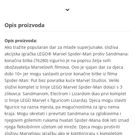
Opis proizvoda
Opis proizvoda:
Ako tražite popularan dar za mlade superjunake, složiva
akcijska igračka LEGO® Marvel Spider-Man protiv Sandmana:
konačna bitka (76280) sigurno je na popisu želja svih
obožavatelja Marvelovih filmova. Ovo je sjajan dar za djeca
dobi 10+ jer mogu sastaviti prizor konačne bitke iz filma
Spider-Man: Put bez povratka kuće Marvel Studios. Veliki
složivi komplet iz linije LEGO Marvel Spider-Man dolazi s 3
zlikovca: Sandmanom, Electrom i Lizardom (kao prvi komplet
iz linije LEGO Marvel s figuricom Lizarda). Djeca mogu staviti
figurice na razna mjesta, pa mogućnostima za igru nema
kraja. Mogu okretati i prevrtati Sandmana sa zglobovima i
njegovim golemim rukama hvatati Spider-Mana dok leti iznad
njega fleksibilnim užetom od mreže. Djeca mogu proširiti
složivu Marvelovu igračku ako je kombiniraju s kompletom