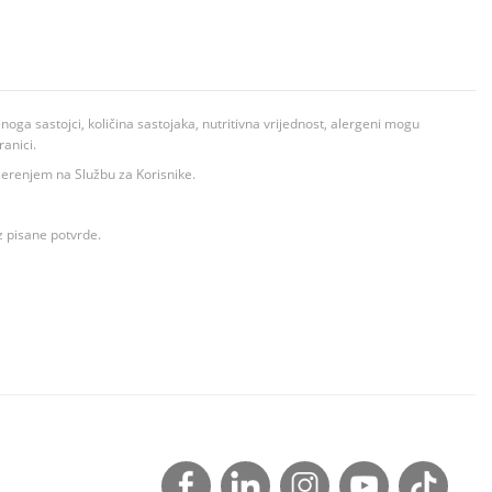
ga sastojci, količina sastojaka, nutritivna vrijednost, alergeni mogu
ranici.
ovjerenjem na Službu za Korisnike.
z pisane potvrde.