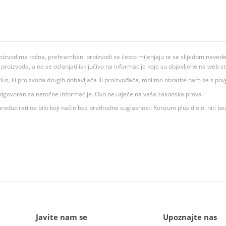
oizvodima točna, prehrambeni proizvodi se često mijenjaju te se slijedom navedeno
ju proizvoda, a ne se oslanjati isključivo na informacije koje su objavljene na web st
 K Plus, ili proizvoda drugih dobavljača ili proizvođača, molimo obratite nam se s p
 odgovoran za netočne informacije. Ovo ne utječe na vaša zakonska prava.
roducirati na bilo koji način bez prethodne suglasnosti Konzum plus d.o.o. niti be
Javite nam se
Upoznajte nas