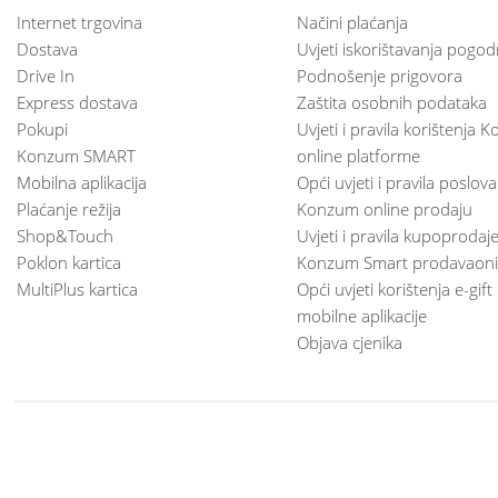
Internet trgovina
Načini plaćanja
Dostava
Uvjeti iskorištavanja pogod
Drive In
Podnošenje prigovora
Express dostava
Zaštita osobnih podataka
Pokupi
Uvjeti i pravila korištenja
Konzum SMART
online platforme
Mobilna aplikacija
Opći uvjeti i pravila poslov
Plaćanje režija
Konzum online prodaju
Shop&Touch
Uvjeti i pravila kupoprodaj
Poklon kartica
Konzum Smart prodavaoni
MultiPlus kartica
Opći uvjeti korištenja e-gift
mobilne aplikacije
Objava cjenika