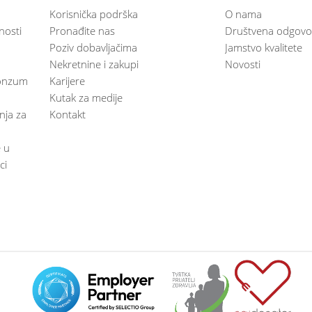
Korisnička podrška
O nama
nosti
Pronađite nas
Društvena odgovo
Poziv dobavljačima
Jamstvo kvalitete
Nekretnine i zakupi
Novosti
 Konzum
Karijere
Kutak za medije
anja za
Kontakt
e u
ci