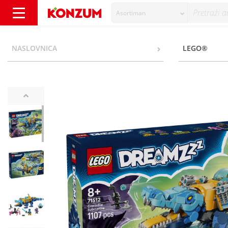
Asortiman
Lego Krokodil podmornica - Konzum
NASLOVNICA
LEGO®