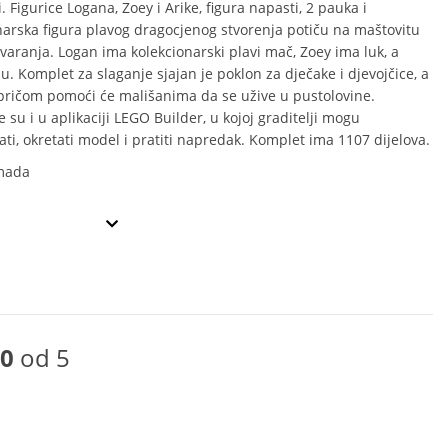
. Figurice Logana, Zoey i Arike, figura napasti, 2 pauka i
narska figura plavog dragocjenog stvorenja potiču na maštovitu
tvaranja. Logan ima kolekcionarski plavi mač, Zoey ima luk, a
u. Komplet za slaganje sjajan je poklon za dječake i djevojčice, a
pričom pomoći će mališanima da se užive u pustolovine.
su i u aplikaciji LEGO Builder, u kojoj graditelji mogu
ati, okretati model i pratiti napredak. Komplet ima 1107 dijelova.
mada
0
od 5