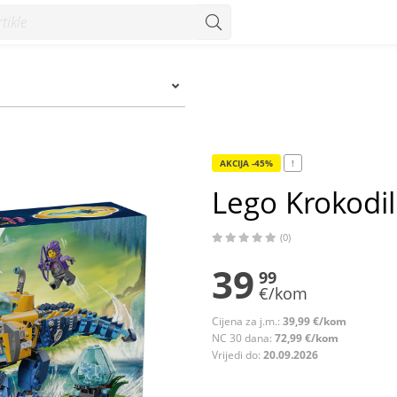
AKCIJA -45%
!
Lego Krokodi
(0)
39
99
€/kom
Cijena za j.m.:
39,99 €/kom
NC 30 dana:
72,99 €/kom
Vrijedi do:
20.09.2026