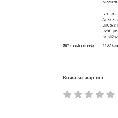
produžiti
kolekcio
igru pre
Arika kos
upute s 
Dostupne 
približav
SET - sadržaj seta:
1107 ko
Kupci su ocijenili