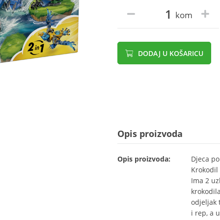
kom
DODAJ U KOŠARICU
Opis proizvoda
Opis proizvoda:
Djeca po
Krokodil 
Ima 2 uz
krokodil
odjeljak
i rep, a