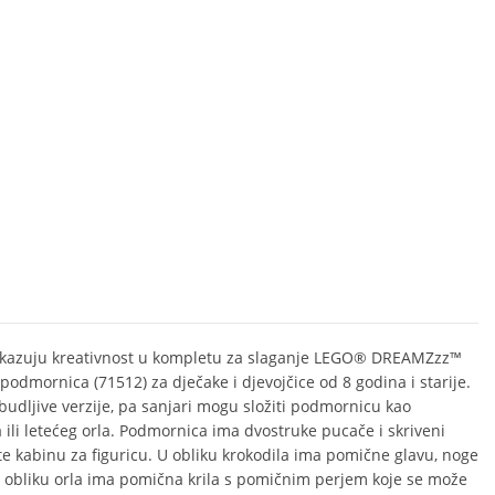
kazuju kreativnost u kompletu za slaganje LEGO® DREAMZzz™
podmornica (71512) za dječake i djevojčice od 8 godina i starije.
budljive verzije, pa sanjari mogu složiti podmornicu kao
a ili letećeg orla. Podmornica ima dvostruke pucače i skriveni
 te kabinu za figuricu. U obliku krokodila ima pomične glavu, noge
 u obliku orla ima pomična krila s pomičnim perjem koje se može