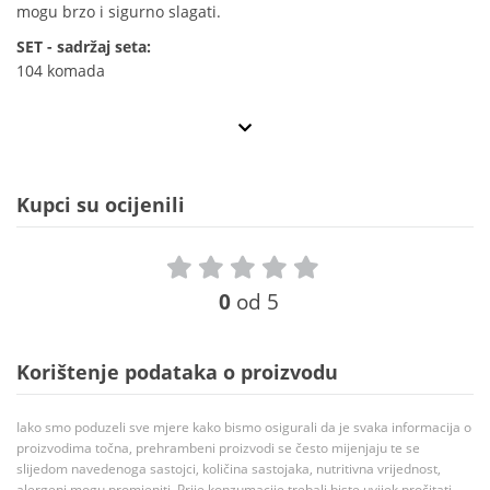
mogu brzo i sigurno slagati.
SET - sadržaj seta:
104 komada
Kupci su ocijenili
0
od 5
Korištenje podataka o proizvodu
Iako smo poduzeli sve mjere kako bismo osigurali da je svaka informacija o
proizvodima točna, prehrambeni proizvodi se često mijenjaju te se
slijedom navedenoga sastojci, količina sastojaka, nutritivna vrijednost,
alergeni mogu promjeniti. Prije konzumacije trebali biste uvijek pročitati