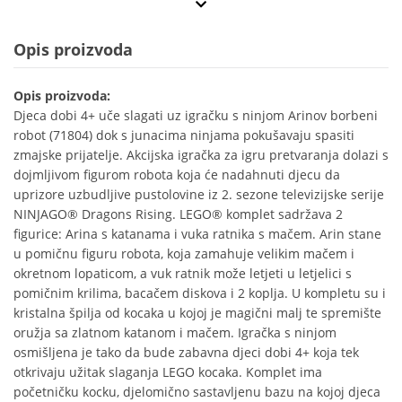
Opis proizvoda
Opis proizvoda:
Djeca dobi 4+ uče slagati uz igračku s ninjom Arinov borbeni
robot (71804) dok s junacima ninjama pokušavaju spasiti
zmajske prijatelje. Akcijska igračka za igru pretvaranja dolazi s
dojmljivom figurom robota koja će nadahnuti djecu da
uprizore uzbudljive pustolovine iz 2. sezone televizijske serije
NINJAGO® Dragons Rising. LEGO® komplet sadržava 2
figurice: Arina s katanama i vuka ratnika s mačem. Arin stane
u pomičnu figuru robota, koja zamahuje velikim mačem i
okretnom lopaticom, a vuk ratnik može letjeti u letjelici s
pomičnim krilima, bacačem diskova i 2 koplja. U kompletu su i
kristalna špilja od kocaka u kojoj je magični malj te spremište
oružja sa zlatnom katanom i mačem. Igračka s ninjom
osmišljena je tako da bude zabavna djeci dobi 4+ koja tek
otkrivaju užitak slaganja LEGO kocaka. Komplet ima
početničku kocku, djelomično sastavljenu bazu na kojoj djeca