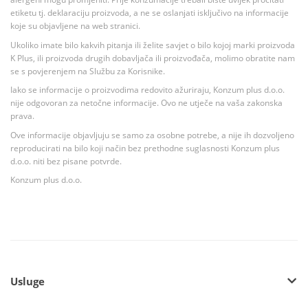
etiketu tj. deklaraciju proizvoda, a ne se oslanjati isključivo na informacije
koje su objavljene na web stranici.
Ukoliko imate bilo kakvih pitanja ili želite savjet o bilo kojoj marki proizvoda
K Plus, ili proizvoda drugih dobavljača ili proizvođača, molimo obratite nam
se s povjerenjem na Službu za Korisnike.
Iako se informacije o proizvodima redovito ažuriraju, Konzum plus d.o.o.
nije odgovoran za netočne informacije. Ovo ne utječe na vaša zakonska
prava.
Ove informacije objavljuju se samo za osobne potrebe, a nije ih dozvoljeno
reproducirati na bilo koji način bez prethodne suglasnosti Konzum plus
d.o.o. niti bez pisane potvrde.
Konzum plus d.o.o.
Usluge