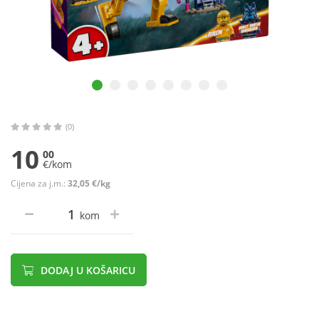
(0)
10
00
€/kom
Cijena za j.m.:
32,05 €/kg
kom
DODAJ U KOŠARICU