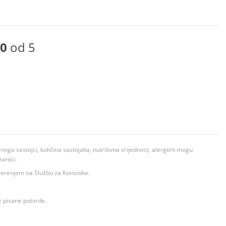
0
od 5
ga sastojci, količina sastojaka, nutritivna vrijednost, alergeni mogu
ranici.
ovjerenjem na Službu za Korisnike.
z pisane potvrde.