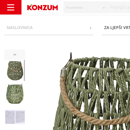
Asortiman
Lanterna ø21xh22 cm - Konzum
NASLOVNICA
ZA LJEPŠI VR