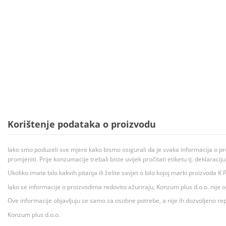
Korištenje podataka o proizvodu
Iako smo poduzeli sve mjere kako bismo osigurali da je svaka informacija o pr
promjeniti. Prije konzumacije trebali biste uvijek pročitati etiketu tj. deklaraci
Ukoliko imate bilo kakvih pitanja ili želite savjet o bilo kojoj marki proizvoda
Iako se informacije o proizvodima redovito ažuriraju, Konzum plus d.o.o. nije
Ove informacije objavljuju se samo za osobne potrebe, a nije ih dozvoljeno rep
Konzum plus d.o.o.