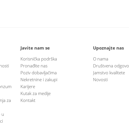
Javite nam se
Upoznajte nas
Korisnička podrška
O nama
nosti
Pronađite nas
Društvena odgovo
Poziv dobavljačima
Jamstvo kvalitete
Nekretnine i zakupi
Novosti
 Konzum
Karijere
Kutak za medije
anja za
Kontakt
e u
ci