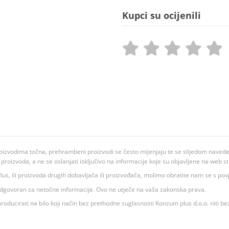
Kupci su ocijenili
oizvodima točna, prehrambeni proizvodi se često mijenjaju te se slijedom navedeno
ju proizvoda, a ne se oslanjati isključivo na informacije koje su objavljene na web st
 K Plus, ili proizvoda drugih dobavljača ili proizvođača, molimo obratite nam se s p
 odgovoran za netočne informacije. Ovo ne utječe na vaša zakonska prava.
roducirati na bilo koji način bez prethodne suglasnosti Konzum plus d.o.o. niti be