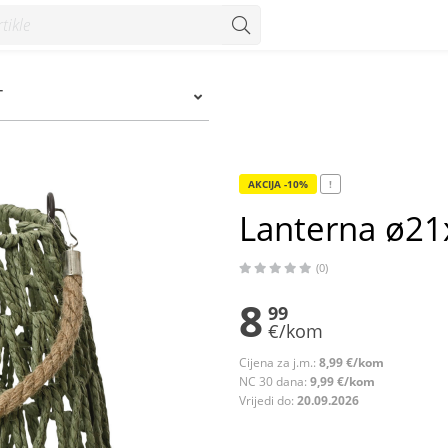
T
AKCIJA -10%
!
Lanterna ø2
(0)
8
99
€/kom
Cijena za j.m.:
8,99 €/kom
NC 30 dana:
9,99 €/kom
Vrijedi do:
20.09.2026