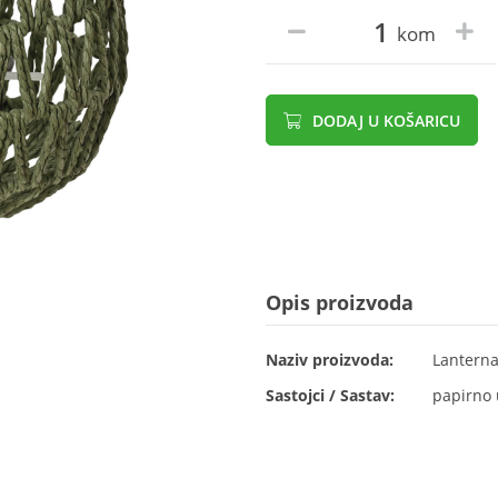
kom
DODAJ U KOŠARICU
Opis proizvoda
Naziv proizvoda:
Lanterna
Sastojci / Sastav:
papirno u