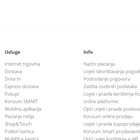
Usluge
Info
Internet trgovina
Načini plaćanja
Dostava
Uvjeti iskorištavanja pogod
Drive In
Podnošenje prigovora
Express dostava
Zaštita osobnih podataka
Pokupi
Uvjeti i pravila korištenja
Konzum SMART
online platforme
Mobilna aplikacija
Opći uvjeti i pravila poslov
Plaćanje režija
Konzum online prodaju
Shop&Touch
Uvjeti i pravila kupoprodaj
Poklon kartica
Konzum Smart prodavaoni
MultiPlus kartica
Opći uvjeti korištenja e-gift