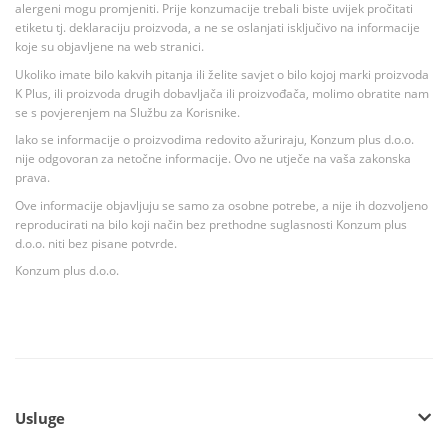
alergeni mogu promjeniti. Prije konzumacije trebali biste uvijek pročitati
etiketu tj. deklaraciju proizvoda, a ne se oslanjati isključivo na informacije
koje su objavljene na web stranici.
Ukoliko imate bilo kakvih pitanja ili želite savjet o bilo kojoj marki proizvoda
K Plus, ili proizvoda drugih dobavljača ili proizvođača, molimo obratite nam
se s povjerenjem na Službu za Korisnike.
Iako se informacije o proizvodima redovito ažuriraju, Konzum plus d.o.o.
nije odgovoran za netočne informacije. Ovo ne utječe na vaša zakonska
prava.
Ove informacije objavljuju se samo za osobne potrebe, a nije ih dozvoljeno
reproducirati na bilo koji način bez prethodne suglasnosti Konzum plus
d.o.o. niti bez pisane potvrde.
Konzum plus d.o.o.
Usluge