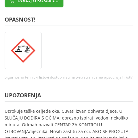
DODAJ U KOŠARICU
OPASNOST!
Sigurnosno tehnicki listovi dostupni su na web stranicama apsot.hzjz.hr/stl/
UPOZORENJA
Uzrokuje teške ozljede oka. Čuvati izvan dohvata djece. U
SLUČAJU DODIRA S OČIMA: oprezno ispirati vodom nekoliko
minuta. Odmah nazvati CENTAR ZA KONTROLU
OTROVANJA/liječnika. Nositi zaštitu za oči. AKO SE PROGUTA: