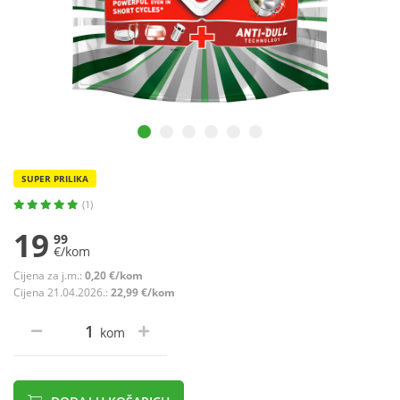
SUPER PRILIKA
(1)
19
99
€/kom
Cijena za j.m.:
0,20 €/kom
Cijena 21.04.2026.:
22,99 €/kom
kom