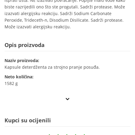
isprati usta. NE izazivati povraćanje. Popijte malo vode kako
biste razrijedili ono što ste progutali. Sadrži protease. Može
izazvati alergijsku reakciju. Sadrži Sodium Carbonate
Peroxide, Trideceth-n, Disodium Disilicate. Sadrži protease.
Može izazvati alergijsku reakciju.
Opis proizvoda
Naziv proizvoda:
Kapsule deterdženta za strojno pranje posuđa.
Neto količina:
1582 g
Kupci su ocijenili