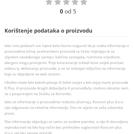
0
od 5
Korištenje podataka o proizvodu
Iako smo poduzeli sve mjere kako bismo osigurali da je svaka informacija o
proizvodima točna, prehrambeni proizvodi se često mijenjaju te se
slijedom navedenoga sastojci, količina sastojaka, nutritivna vrijednost,
alergeni mogu promjeniti. Prije konzumacije trebali biste uvijek pročitati
etiketu tj. deklaraciju proizvoda, a ne se oslanjati isključivo na informacije
koje su objavljene na web stranici.
Ukoliko imate bilo kakvih pitanja ili želite savjet o bilo kojoj marki proizvoda
K Plus, ili proizvoda drugih dobavljača ili proizvođača, molimo obratite nam
se s povjerenjem na Službu za Korisnike.
Iako se informacije o proizvodima redovito ažuriraju, Konzum plus d.o.o.
nije odgovoran za netočne informacije. Ovo ne utječe na vaša zakonska
prava.
Ove informacije objavljuju se samo za osobne potrebe, a nije ih dozvoljeno
reproducirati na bilo koji način bez prethodne suglasnosti Konzum plus
d.o.o. niti bez pisane potvrde.