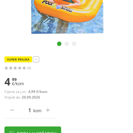
SUPER PRILIKA
!
(0)
4
99
€/kom
Cijena za j.m.:
4,99 €/kom
Vrijedi do:
20.09.2026
kom