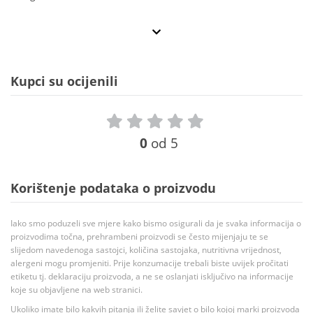
Kupci su ocijenili
0
od 5
Korištenje podataka o proizvodu
Iako smo poduzeli sve mjere kako bismo osigurali da je svaka informacija o
proizvodima točna, prehrambeni proizvodi se često mijenjaju te se
slijedom navedenoga sastojci, količina sastojaka, nutritivna vrijednost,
alergeni mogu promjeniti. Prije konzumacije trebali biste uvijek pročitati
etiketu tj. deklaraciju proizvoda, a ne se oslanjati isključivo na informacije
koje su objavljene na web stranici.
Ukoliko imate bilo kakvih pitanja ili želite savjet o bilo kojoj marki proizvoda