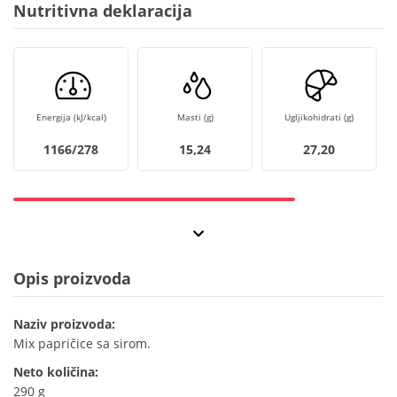
Nutritivna deklaracija
Energija (kJ/kcal)
Masti (g)
Ugljikohidrati (g)
1166/278
15,24
27,20
Opis proizvoda
Naziv proizvoda:
Mix papričice sa sirom.
Neto količina:
290 g