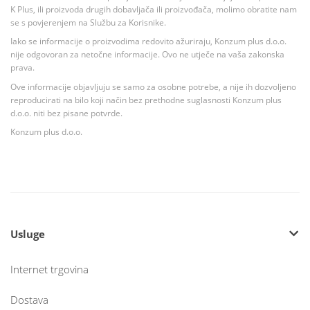
K Plus, ili proizvoda drugih dobavljača ili proizvođača, molimo obratite nam
se s povjerenjem na Službu za Korisnike.
Iako se informacije o proizvodima redovito ažuriraju, Konzum plus d.o.o.
nije odgovoran za netočne informacije. Ovo ne utječe na vaša zakonska
prava.
Ove informacije objavljuju se samo za osobne potrebe, a nije ih dozvoljeno
reproducirati na bilo koji način bez prethodne suglasnosti Konzum plus
d.o.o. niti bez pisane potvrde.
Konzum plus d.o.o.
Usluge
Internet trgovina
Dostava