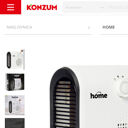
Asortiman
Home Grijalica FH-29 - Konzum
NASLOVNICA
HOME