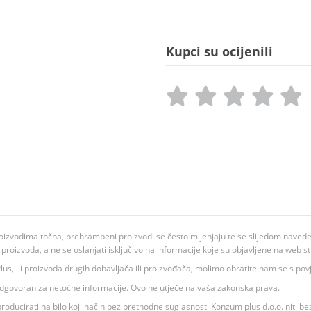
Kupci su ocijenili
oizvodima točna, prehrambeni proizvodi se često mijenjaju te se slijedom navedeno
ju proizvoda, a ne se oslanjati isključivo na informacije koje su objavljene na web st
 K Plus, ili proizvoda drugih dobavljača ili proizvođača, molimo obratite nam se s p
 odgovoran za netočne informacije. Ovo ne utječe na vaša zakonska prava.
roducirati na bilo koji način bez prethodne suglasnosti Konzum plus d.o.o. niti be