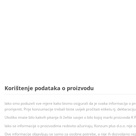
Korištenje podataka o proizvodu
Iako smo poduzeli sve mjere kako bismo osigurali da je svaka informacija o pr
promjeniti. Prije konzumacije trebali biste uvijek pročitati etiketu tj. deklaraci
Ukoliko imate bilo kakvih pitanja ili želite savjet o bilo kojoj marki proizvoda
Iako se informacije o proizvodima redovito ažuriraju, Konzum plus d.o.o. nije
Ove informacije objavljuju se samo za osobne potrebe, a nije ih dozvoljeno rep