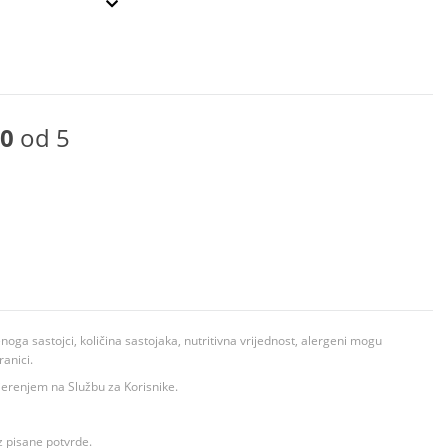
0
od 5
ga sastojci, količina sastojaka, nutritivna vrijednost, alergeni mogu
ranici.
ovjerenjem na Službu za Korisnike.
z pisane potvrde.