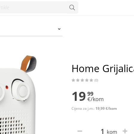
Home Grijali
(0)
19
99
€/kom
Cijena za j.m.:
19,99 €/kom
kom