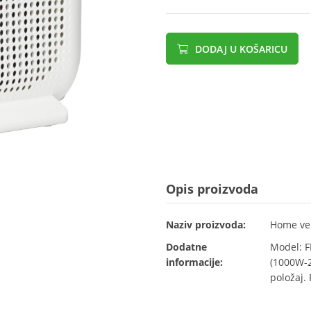
DODAJ U KOŠARICU
Opis proizvoda
Naziv proizvoda:
Home vent
Dodatne
Model: F
informacije:
(1000W-2
položaj.