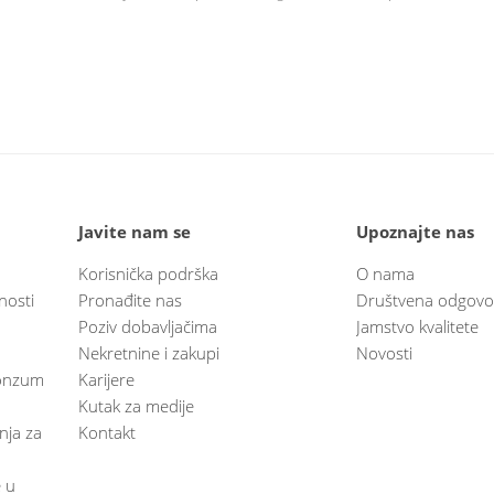
Javite nam se
Upoznajte nas
Korisnička podrška
O nama
nosti
Pronađite nas
Društvena odgovo
Poziv dobavljačima
Jamstvo kvalitete
Nekretnine i zakupi
Novosti
 Konzum
Karijere
Kutak za medije
anja za
Kontakt
e u