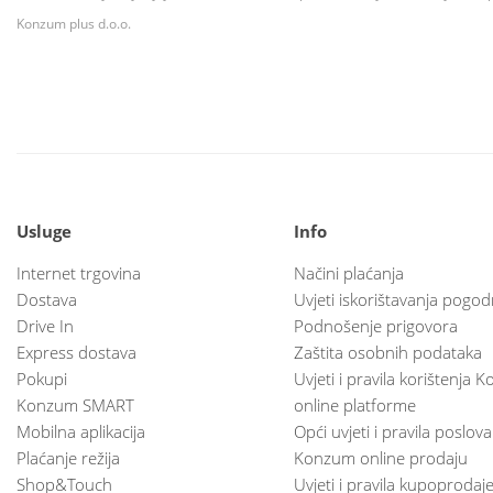
Konzum plus d.o.o.
Usluge
Info
Internet trgovina
Načini plaćanja
Dostava
Uvjeti iskorištavanja pogod
Drive In
Podnošenje prigovora
Express dostava
Zaštita osobnih podataka
Pokupi
Uvjeti i pravila korištenja
Konzum SMART
online platforme
Mobilna aplikacija
Opći uvjeti i pravila poslov
Plaćanje režija
Konzum online prodaju
Shop&Touch
Uvjeti i pravila kupoprodaj