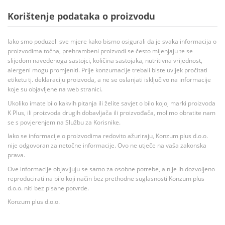
Korištenje podataka o proizvodu
Iako smo poduzeli sve mjere kako bismo osigurali da je svaka informacija o
proizvodima točna, prehrambeni proizvodi se često mijenjaju te se
slijedom navedenoga sastojci, količina sastojaka, nutritivna vrijednost,
alergeni mogu promjeniti. Prije konzumacije trebali biste uvijek pročitati
etiketu tj. deklaraciju proizvoda, a ne se oslanjati isključivo na informacije
koje su objavljene na web stranici.
Ukoliko imate bilo kakvih pitanja ili želite savjet o bilo kojoj marki proizvoda
K Plus, ili proizvoda drugih dobavljača ili proizvođača, molimo obratite nam
se s povjerenjem na Službu za Korisnike.
Iako se informacije o proizvodima redovito ažuriraju, Konzum plus d.o.o.
nije odgovoran za netočne informacije. Ovo ne utječe na vaša zakonska
prava.
Ove informacije objavljuju se samo za osobne potrebe, a nije ih dozvoljeno
reproducirati na bilo koji način bez prethodne suglasnosti Konzum plus
d.o.o. niti bez pisane potvrde.
Konzum plus d.o.o.