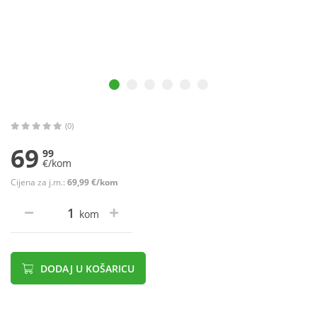
(0)
69
99
€/kom
Cijena za j.m.:
69,99 €/kom
kom
DODAJ U KOŠARICU