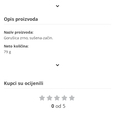
Opis proizvoda
Naziv proizvoda:
Gorušica zrno, sušena-začin.
Neto količina:
79 g
Kupci su ocijenili
0
od 5