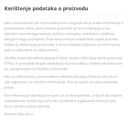
Korištenje podataka o proizvodu
Iako smo poduzeli sve mjere kako bismo osigurali da je svaka informacija o
proizvodima točna, prehrambeni proizvodi se često mijenjaju te se
slijedom navedenoga sastojci, količina sastojaka, nutritivna vrijednost,
alergeni mogu promjeniti. Prije konzumacije trebali biste uvijek pročitati
etiketu tj. deklaraciju proizvoda, a ne se oslanjati isključivo na informacije
koje su objavljene na web stranici.
Ukoliko imate bilo kakvih pitanja ili želite savjet o bilo kojoj marki proizvoda
K Plus, ili proizvoda drugih dobavljača ili proizvođača, molimo obratite nam
se s povjerenjem na Službu za Korisnike.
Iako se informacije o proizvodima redovito ažuriraju, Konzum plus d.o.o.
nije odgovoran za netočne informacije. Ovo ne utječe na vaša zakonska
prava.
Ove informacije objavljuju se samo za osobne potrebe, a nije ih dozvoljeno
reproducirati na bilo koji način bez prethodne suglasnosti Konzum plus
d.o.o. niti bez pisane potvrde.
Konzum plus d.o.o.