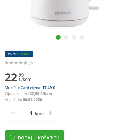
Multi
PlusCard
(0)
22
99
€/kom
MultiPlusCard cijena:
17,49 €
Cijena za j.m.:
22,99 €/kom
Vrijedi do:
06.09.2026
kom
DODAJ U KOŠARICU