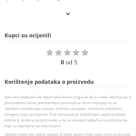
Kupci su ocijenili
0
od 5
Korištenje podataka o proizvodu
Iako smo poduzeli sve mjere kako bismo osigurali da je svaka informacija o
proizvodima točna, prehrambeni proizvodi se često mijenjaju te se
slijedom navedenoga sastojci, količina sastojaka, nutritivna vrijednost,
alergeni mogu promjeniti. Prije konzumacije trebali biste uvijek pročitati
etiketu tj. deklaraciju proizvoda, a ne se oslanjati isključivo na informacije
koje su objavljene na web stranici.
Ukoliko imate bilo kakvih pitanja ili želite savjet o bilo kojoj marki proizvoda