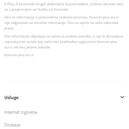
K Plus, ili proizvoda drugih dobavljača ili proizvođača, molimo obratite nam
se s povjerenjem na Službu za Korisnike.
Iako se informacije o proizvodima redovito ažuriraju, Konzum plus d.o.o.
nije odgovoran za netočne informacije. Ovo ne utječe na vaša zakonska
prava.
Ove informacije objavljuju se samo za osobne potrebe, a nije ih dozvoljeno
reproducirati na bilo koji način bez prethodne suglasnosti Konzum plus
d.o.o. niti bez pisane potvrde.
Konzum plus d.o.o.
Usluge
Internet trgovina
Dostava