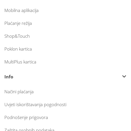
Mobilna aplikacija
Plaćanje režija
Shop&Touch
Poklon kartica
MultiPlus kartica
Info
Načini plaćanja
Uvjeti iskorištavanja pogodnosti
Podnošenje prigovora
Zaštita osobnih podataka