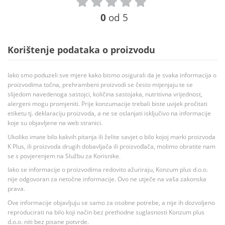
0
od 5
Korištenje podataka o proizvodu
Iako smo poduzeli sve mjere kako bismo osigurali da je svaka informacija o
proizvodima točna, prehrambeni proizvodi se često mijenjaju te se
slijedom navedenoga sastojci, količina sastojaka, nutritivna vrijednost,
alergeni mogu promjeniti. Prije konzumacije trebali biste uvijek pročitati
etiketu tj. deklaraciju proizvoda, a ne se oslanjati isključivo na informacije
koje su objavljene na web stranici.
Ukoliko imate bilo kakvih pitanja ili želite savjet o bilo kojoj marki proizvoda
K Plus, ili proizvoda drugih dobavljača ili proizvođača, molimo obratite nam
se s povjerenjem na Službu za Korisnike.
Iako se informacije o proizvodima redovito ažuriraju, Konzum plus d.o.o.
nije odgovoran za netočne informacije. Ovo ne utječe na vaša zakonska
prava.
Ove informacije objavljuju se samo za osobne potrebe, a nije ih dozvoljeno
reproducirati na bilo koji način bez prethodne suglasnosti Konzum plus
d.o.o. niti bez pisane potvrde.