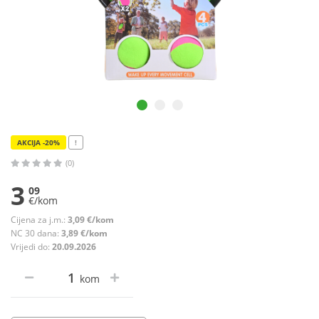
AKCIJA -20%
!
(0)
3
09
€/kom
Cijena za j.m.:
3,09 €/kom
NC 30 dana:
3,89 €/kom
Vrijedi do:
20.09.2026
kom