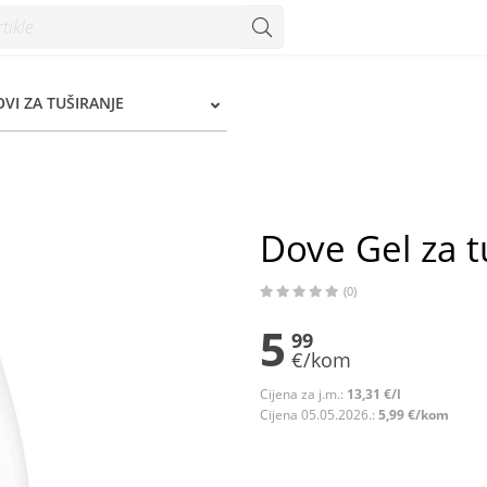
nzum
OVI ZA TUŠIRANJE
Dove Gel za t
(0)
5
99
€/kom
Cijena za j.m.:
13,31 €/l
Cijena 05.05.2026.:
5,99 €/kom