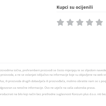
Kupci su ocijenili
oizvodima točna, prehrambeni proizvodi se često mijenjaju te se slijedom navedeno
ju proizvoda, a ne se oslanjati isključivo na informacije koje su objavljene na web st
 K Plus, ili proizvoda drugih dobavljača ili proizvođača, molimo obratite nam se s p
 odgovoran za netočne informacije. Ovo ne utječe na vaša zakonska prava.
roducirati na bilo koji način bez prethodne suglasnosti Konzum plus d.o.o. niti be