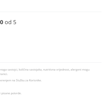
0
od 5
ga sastojci, količina sastojaka, nutritivna vrijednost, alergeni mogu
ranici.
ovjerenjem na Službu za Korisnike.
z pisane potvrde.