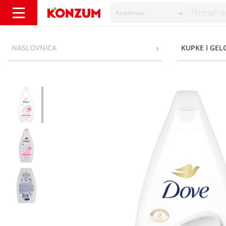
Asortiman
Dove Gel za tuširanje petal soft 450 ml - Ko
NASLOVNICA
KUPKE I GEL