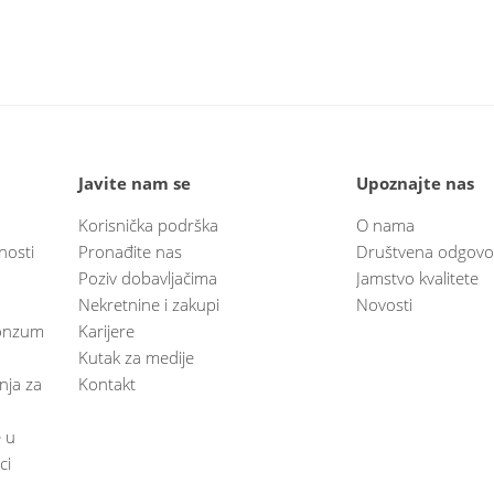
Javite nam se
Upoznajte nas
Korisnička podrška
O nama
nosti
Pronađite nas
Društvena odgovo
Poziv dobavljačima
Jamstvo kvalitete
Nekretnine i zakupi
Novosti
 Konzum
Karijere
Kutak za medije
anja za
Kontakt
e u
ci