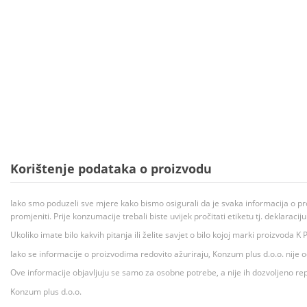
Korištenje podataka o proizvodu
Iako smo poduzeli sve mjere kako bismo osigurali da je svaka informacija o pr
promjeniti. Prije konzumacije trebali biste uvijek pročitati etiketu tj. deklaraci
Ukoliko imate bilo kakvih pitanja ili želite savjet o bilo kojoj marki proizvoda
Iako se informacije o proizvodima redovito ažuriraju, Konzum plus d.o.o. nije
Ove informacije objavljuju se samo za osobne potrebe, a nije ih dozvoljeno rep
Konzum plus d.o.o.