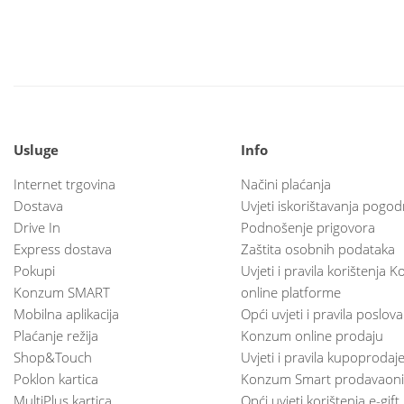
Usluge
Info
Internet trgovina
Načini plaćanja
Dostava
Uvjeti iskorištavanja pogod
Drive In
Podnošenje prigovora
Express dostava
Zaštita osobnih podataka
Pokupi
Uvjeti i pravila korištenja
Konzum SMART
online platforme
Mobilna aplikacija
Opći uvjeti i pravila poslov
Plaćanje režija
Konzum online prodaju
Shop&Touch
Uvjeti i pravila kupoprodaj
Poklon kartica
Konzum Smart prodavaoni
MultiPlus kartica
Opći uvjeti korištenja e-gift