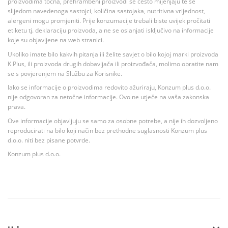
proizvodima točna, prehrambeni proizvodi se često mijenjaju te se
slijedom navedenoga sastojci, količina sastojaka, nutritivna vrijednost,
alergeni mogu promjeniti. Prije konzumacije trebali biste uvijek pročitati
etiketu tj. deklaraciju proizvoda, a ne se oslanjati isključivo na informacije
koje su objavljene na web stranici.
Ukoliko imate bilo kakvih pitanja ili želite savjet o bilo kojoj marki proizvoda
K Plus, ili proizvoda drugih dobavljača ili proizvođača, molimo obratite nam
se s povjerenjem na Službu za Korisnike.
Iako se informacije o proizvodima redovito ažuriraju, Konzum plus d.o.o.
nije odgovoran za netočne informacije. Ovo ne utječe na vaša zakonska
prava.
Ove informacije objavljuju se samo za osobne potrebe, a nije ih dozvoljeno
reproducirati na bilo koji način bez prethodne suglasnosti Konzum plus
d.o.o. niti bez pisane potvrde.
Konzum plus d.o.o.