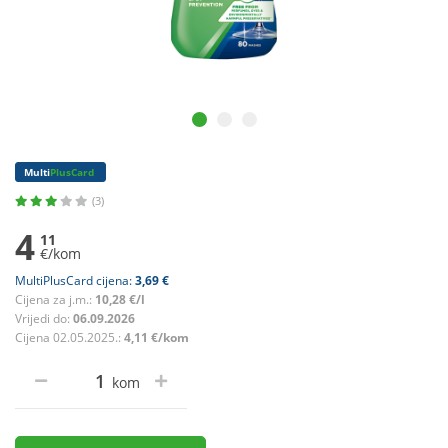
Multi
PlusCard
(3)
4
11
€/kom
MultiPlusCard cijena:
3,69 €
Cijena za j.m.:
10,28 €/l
Vrijedi do:
06.09.2026
Cijena 02.05.2025.:
4,11 €/kom
kom