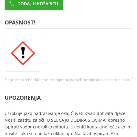
DODAJ U KOŠARICU
OPASNOST!
Sigurnosno tehnicki listovi dostupni su na web stranicama apsot.hzjz.hr/stl/
UPOZORENJA
Uzrokuje jako nadraživanje oka. Čuvati izvan dohvata djece.
Nositi zaštitu za oči. U SLUČAJU DODIRA S OČIMA; oprezno
ispirati vodom nekoliko minuta. Ukloniti kontaktne leće ako ih
nosite i ako se one lako uklanjaju. Nastaviti ispirati. Ako