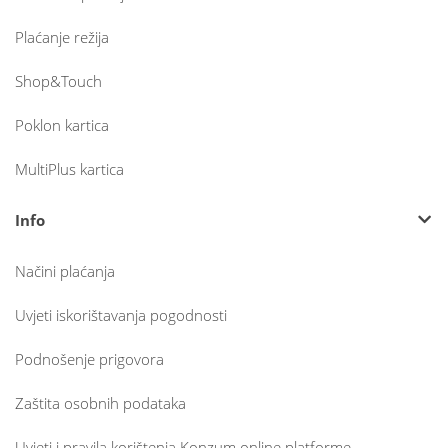
Plaćanje režija
Shop&Touch
Poklon kartica
MultiPlus kartica
Info
Načini plaćanja
Uvjeti iskorištavanja pogodnosti
Podnošenje prigovora
Zaštita osobnih podataka
Uvjeti i pravila korištenja Konzum online platforme