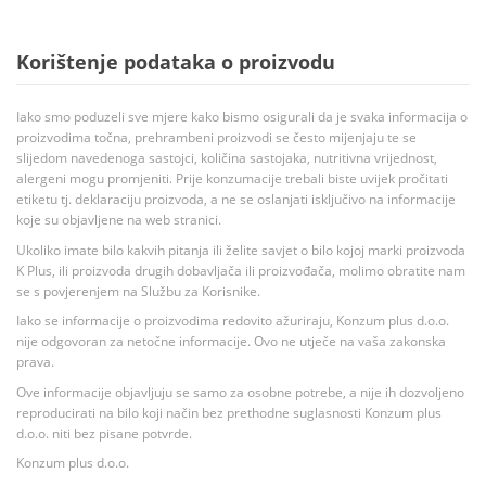
Korištenje podataka o proizvodu
Iako smo poduzeli sve mjere kako bismo osigurali da je svaka informacija o
proizvodima točna, prehrambeni proizvodi se često mijenjaju te se
slijedom navedenoga sastojci, količina sastojaka, nutritivna vrijednost,
alergeni mogu promjeniti. Prije konzumacije trebali biste uvijek pročitati
etiketu tj. deklaraciju proizvoda, a ne se oslanjati isključivo na informacije
koje su objavljene na web stranici.
Ukoliko imate bilo kakvih pitanja ili želite savjet o bilo kojoj marki proizvoda
K Plus, ili proizvoda drugih dobavljača ili proizvođača, molimo obratite nam
se s povjerenjem na Službu za Korisnike.
Iako se informacije o proizvodima redovito ažuriraju, Konzum plus d.o.o.
nije odgovoran za netočne informacije. Ovo ne utječe na vaša zakonska
prava.
Ove informacije objavljuju se samo za osobne potrebe, a nije ih dozvoljeno
reproducirati na bilo koji način bez prethodne suglasnosti Konzum plus
d.o.o. niti bez pisane potvrde.
Konzum plus d.o.o.