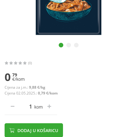
(0)
0
79
€/kom
Cijena za j.m.:
9,88 €/kg
Cijena 02.05.2025.:
0,79 €/kom
kom
DODAJ U KOŠARICU