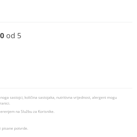
0
od 5
ga sastojci, količina sastojaka, nutritivna vrijednost, alergeni mogu
ranici.
ovjerenjem na Službu za Korisnike.
z pisane potvrde.