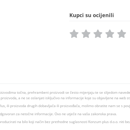
Kupci su ocijenili
oizvodima točna, prehrambeni proizvodi se često mijenjaju te se slijedom navedeno
ju proizvoda, a ne se oslanjati isključivo na informacije koje su objavljene na web st
 K Plus, ili proizvoda drugih dobavljača ili proizvođača, molimo obratite nam se s p
 odgovoran za netočne informacije. Ovo ne utječe na vaša zakonska prava.
roducirati na bilo koji način bez prethodne suglasnosti Konzum plus d.o.o. niti be