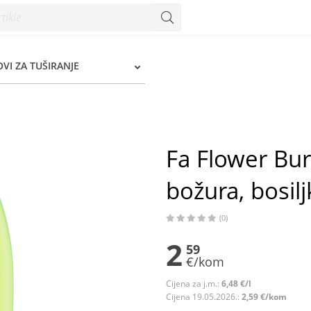
, bosiljka i jantara 400 ml - Konzum
OVI ZA TUŠIRANJE
Fa Flower Burs
božura, bosilj
(0)
2
59
€/kom
Cijena za j.m.:
6,48 €/l
Cijena 19.05.2026.:
2,59 €/kom