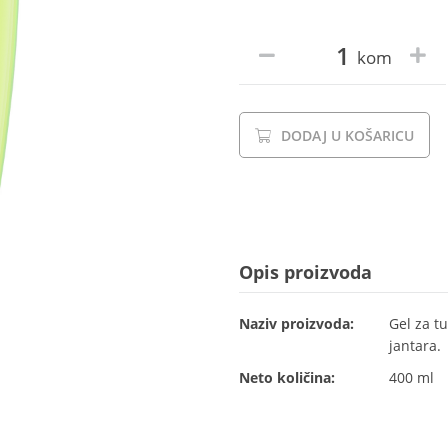
kom
DODAJ U KOŠARICU
Opis proizvoda
Naziv proizvoda:
Gel za t
jantara.
Neto količina:
400 ml