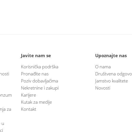
Javite nam se
Upoznajte nas
Korisnička podrška
O nama
nosti
Pronađite nas
Društvena odgovo
Poziv dobavljačima
Jamstvo kvalitete
Nekretnine i zakupi
Novosti
 Konzum
Karijere
Kutak za medije
anja za
Kontakt
e u
ci