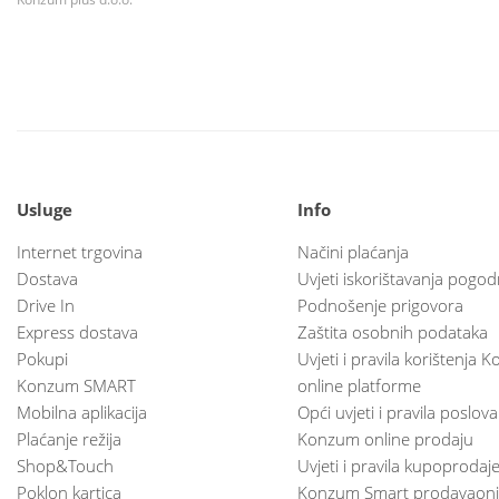
Usluge
Info
Internet trgovina
Načini plaćanja
Dostava
Uvjeti iskorištavanja pogod
Drive In
Podnošenje prigovora
Express dostava
Zaštita osobnih podataka
Pokupi
Uvjeti i pravila korištenja
Konzum SMART
online platforme
Mobilna aplikacija
Opći uvjeti i pravila poslov
Plaćanje režija
Konzum online prodaju
Shop&Touch
Uvjeti i pravila kupoprodaj
Poklon kartica
Konzum Smart prodavaoni