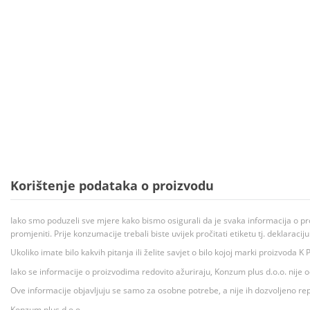
Korištenje podataka o proizvodu
Iako smo poduzeli sve mjere kako bismo osigurali da je svaka informacija o pr
promjeniti. Prije konzumacije trebali biste uvijek pročitati etiketu tj. deklaraci
Ukoliko imate bilo kakvih pitanja ili želite savjet o bilo kojoj marki proizvoda
Iako se informacije o proizvodima redovito ažuriraju, Konzum plus d.o.o. nije
Ove informacije objavljuju se samo za osobne potrebe, a nije ih dozvoljeno rep
Konzum plus d.o.o.