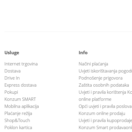
Usluge
Info
Internet trgovina
Načini plaćanja
Dostava
Uvjeti iskorištavanja pogod
Drive In
Podnošenje prigovora
Express dostava
Zaštita osobnih podataka
Pokupi
Uvjeti i pravila korištenja
Konzum SMART
online platforme
Mobilna aplikacija
Opći uvjeti i pravila poslov
Plaćanje režija
Konzum online prodaju
Shop&Touch
Uvjeti i pravila kupoprodaj
Poklon kartica
Konzum Smart prodavaoni