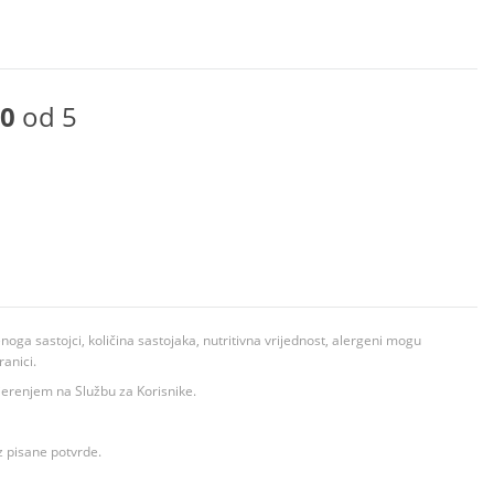
0
od 5
ga sastojci, količina sastojaka, nutritivna vrijednost, alergeni mogu
ranici.
ovjerenjem na Službu za Korisnike.
z pisane potvrde.