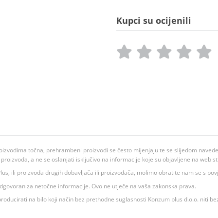
Kupci su ocijenili
oizvodima točna, prehrambeni proizvodi se često mijenjaju te se slijedom navedeno
ju proizvoda, a ne se oslanjati isključivo na informacije koje su objavljene na web st
 K Plus, ili proizvoda drugih dobavljača ili proizvođača, molimo obratite nam se s p
 odgovoran za netočne informacije. Ovo ne utječe na vaša zakonska prava.
roducirati na bilo koji način bez prethodne suglasnosti Konzum plus d.o.o. niti be