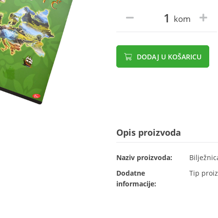
kom
DODAJ U KOŠARICU
Opis proizvoda
Naziv proizvoda:
Bilježni
Dodatne
Tip proiz
informacije: