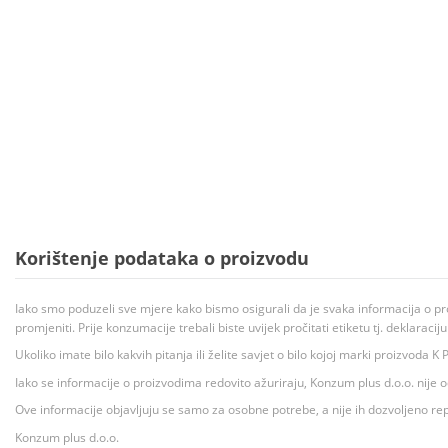
Korištenje podataka o proizvodu
Iako smo poduzeli sve mjere kako bismo osigurali da je svaka informacija o pr
promjeniti. Prije konzumacije trebali biste uvijek pročitati etiketu tj. deklaraci
Ukoliko imate bilo kakvih pitanja ili želite savjet o bilo kojoj marki proizvoda
Iako se informacije o proizvodima redovito ažuriraju, Konzum plus d.o.o. nije
Ove informacije objavljuju se samo za osobne potrebe, a nije ih dozvoljeno rep
Konzum plus d.o.o.