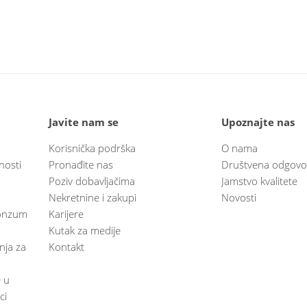
Javite nam se
Upoznajte nas
Korisnička podrška
O nama
nosti
Pronađite nas
Društvena odgovo
Poziv dobavljačima
Jamstvo kvalitete
Nekretnine i zakupi
Novosti
 Konzum
Karijere
Kutak za medije
anja za
Kontakt
e u
ci