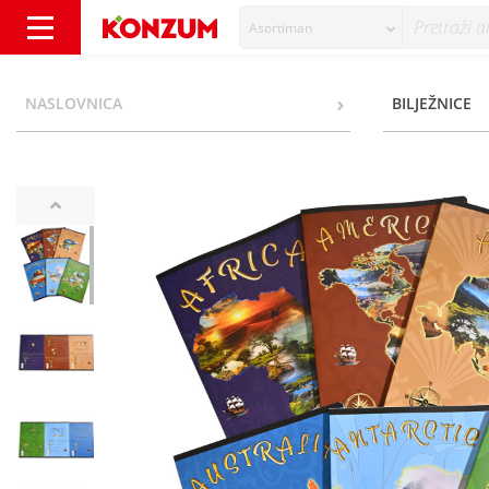
Asortiman
Bilježnica A4 meki uvez premium crte razni 
NASLOVNICA
BILJEŽNICE